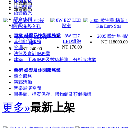
休閒文化
推薦商品
技能學習
熱賣商品
旅遊觀光
綜合休閒
電影文化
專業 科學及技術服務業
8W E27
2005 歐洲星 
10W 6吋 LED崁
LED燈泡
其他顧問服務
NT 118000.00
燈/
NT 170.00
管理
NT 240.00
法律及會計服務業
建築、工程服務及技術檢測、分析服務業
藝術 娛樂及休閒服務業
藝文服務
演藝活動
音樂展演空間
圖書館、檔案保存、博物館及類似機構
更多»
最新上架