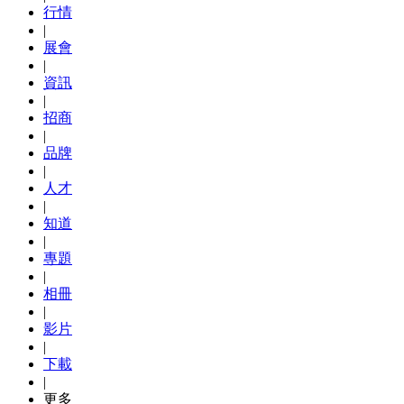
行情
|
展會
|
資訊
|
招商
|
品牌
|
人才
|
知道
|
專題
|
相冊
|
影片
|
下載
|
更多