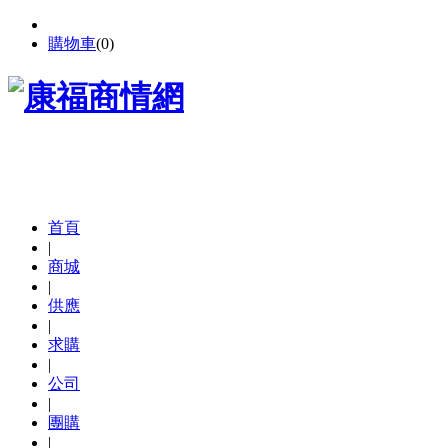
購物車
(
0
)
首頁
|
商城
|
供應
|
求購
|
公司
|
團購
|