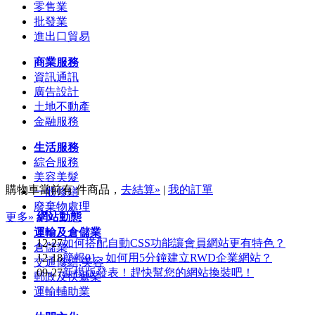
零售業
批發業
進出口貿易
商業服務
資訊通訊
廣告設計
土地不動產
金融服務
生活服務
綜合服務
美容美髮
購物車當前有
件商品，
去結算»
|
我的訂單
一般修繕
廢棄物處理
更多»
網站動態
運輸及倉儲業
12-27
如何搭配自動CSS功能讓會員網站更有特色？
倉儲業
12-18
簡報01 - 如何用5分鐘建立RWD企業網站？
交通修繕,美容
09-27
新模版發表！趕快幫您的網站換裝吧！
郵政及快遞業
運輸輔助業