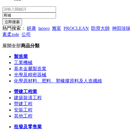
熱門搜索：
妍康
laowo
雅富
PROCLEAN
防滑大師
神田珍
素柔zole
公司
展開全部
商品分類
製造業
工業機械
基本金屬製造業
光學及精密器械
化學原材料、肥料、塑橡膠原料及人造纖維
營建工程業
建築裝潢工程
營建工程
安裝工程
其他工程
批發及零售業