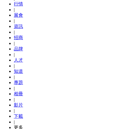
行情
|
展會
|
資訊
|
招商
|
品牌
|
人才
|
知道
|
專題
|
相冊
|
影片
|
下載
|
更多