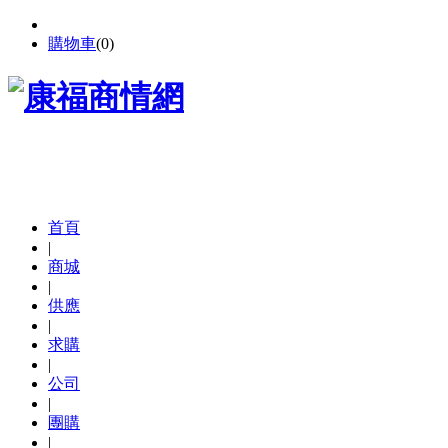
購物車
(
0
)
首頁
|
商城
|
供應
|
求購
|
公司
|
團購
|