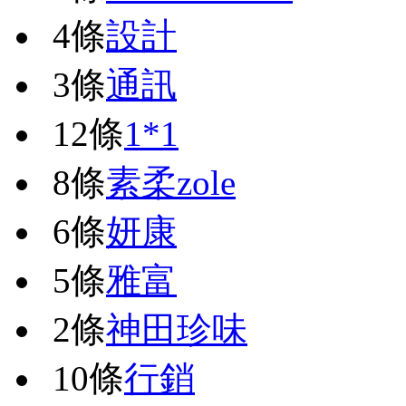
4條
設計
3條
通訊
12條
1*1
8條
素柔zole
6條
妍康
5條
雅富
2條
神田珍味
10條
行銷