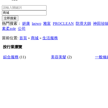
熱門搜索：
妍康
laowo
雅富
PROCLEAN
防滑大師
神田珍
素柔zole
公司
當前位置:
首頁
»
商城
»
生活服務
按行業瀏覽
綜合服務
(11)
美容美髮
(2)
一般修