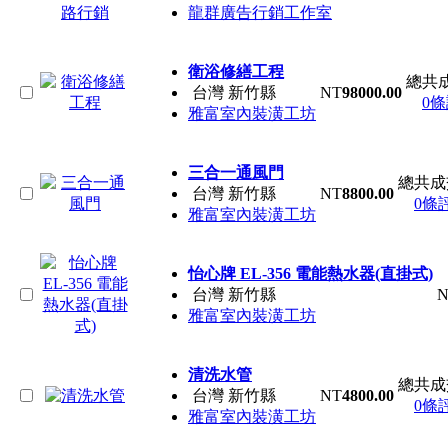
龍群廣告行銷工作室
衛浴修繕工程
總共
台灣 新竹縣
NT
98000.00
0
雅富室內裝潢工坊
三合一通風門
總共成
台灣 新竹縣
NT
8800.00
0條
雅富室內裝潢工坊
怡心牌 EL-356 電能熱水器(直掛式)
台灣 新竹縣
N
雅富室內裝潢工坊
清洗水管
總共成
台灣 新竹縣
NT
4800.00
0條
雅富室內裝潢工坊