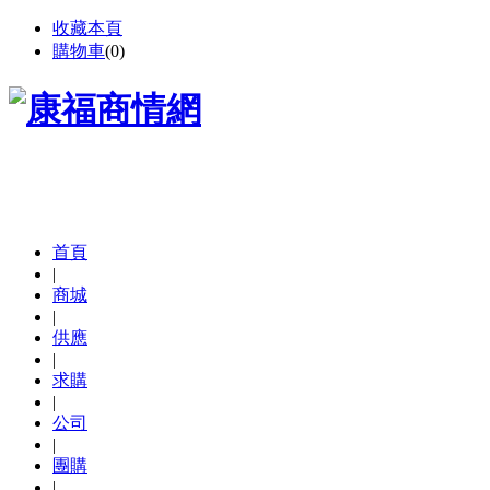
收藏本頁
購物車
(
0
)
首頁
|
商城
|
供應
|
求購
|
公司
|
團購
|