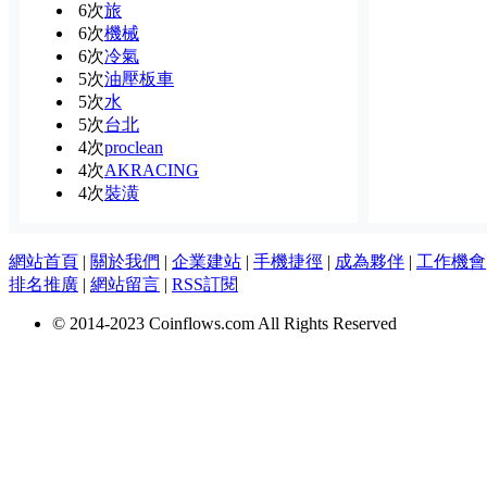
6次
旅
6次
機械
6次
冷氣
5次
油壓板車
5次
水
5次
台北
4次
proclean
4次
AKRACING
4次
裝潢
網站首頁
|
關於我們
|
企業建站
|
手機捷徑
|
成為夥伴
|
工作機會
排名推廣
|
網站留言
|
RSS訂閱
© 2014-2023 Coinflows.com All Rights Reserved