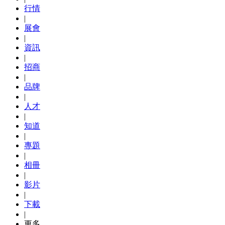
行情
|
展會
|
資訊
|
招商
|
品牌
|
人才
|
知道
|
專題
|
相冊
|
影片
|
下載
|
更多