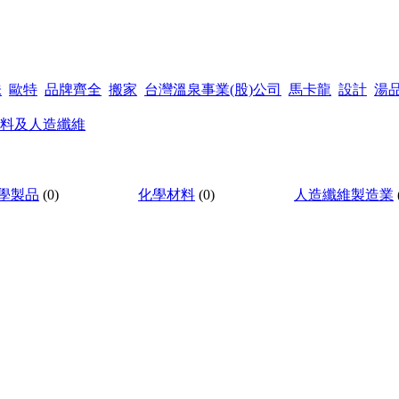
味
歐特
品牌齊全
搬家
台灣溫泉事業(股)公司
馬卡龍
設計
湯
料及人造纖維
學製品
(0)
化學材料
(0)
人造纖維製造業