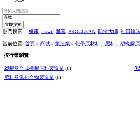
熱門搜索：
妍康
laowo
雅富
PROCLEAN
防滑大師
神田珍
當前位置:
首頁
»
商城
»
製造業
»
化學原材料、肥料、塑橡膠原
按行業瀏覽
塑膠及合成橡膠原料製造業
(0)
化
肥料及氮化合物製造業
(0)