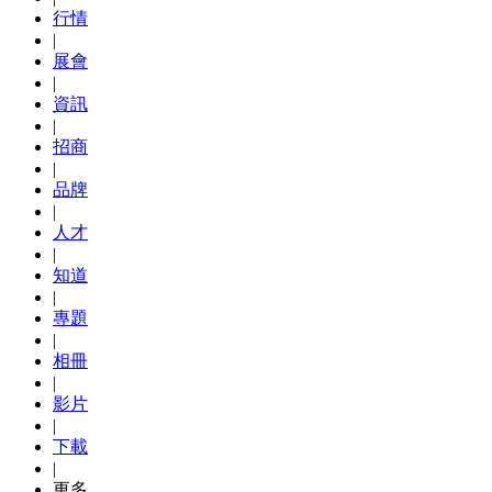
行情
|
展會
|
資訊
|
招商
|
品牌
|
人才
|
知道
|
專題
|
相冊
|
影片
|
下載
|
更多