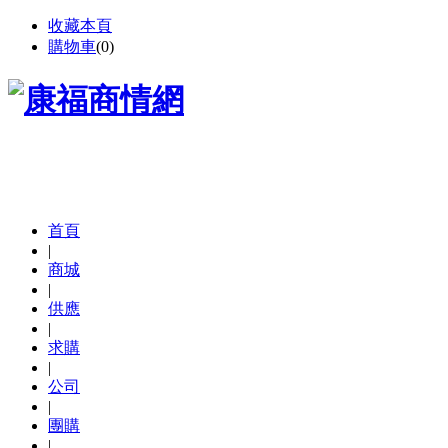
收藏本頁
購物車
(
0
)
首頁
|
商城
|
供應
|
求購
|
公司
|
團購
|