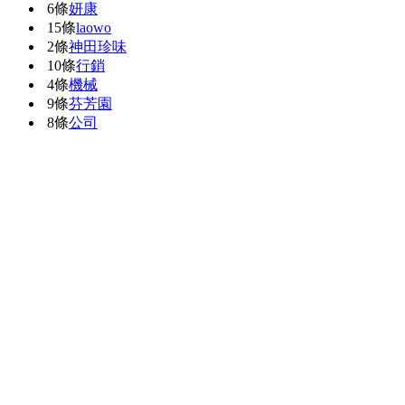
6條
妍康
15條
laowo
2條
神田珍味
10條
行銷
4條
機械
9條
芬芳園
8條
公司