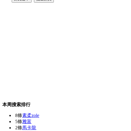
本周搜索排行
8條
素柔zole
5條
雅富
2條
馬卡龍