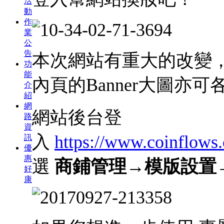
活
動
作
業
公
告
本次網站有重大的改變
功
能
內頁的Banner大圖亦
介
紹
網
網站後台登
路
資
入
https://www.coinflows
訊
優
惠
選
商鋪管理→模版設置
好
康