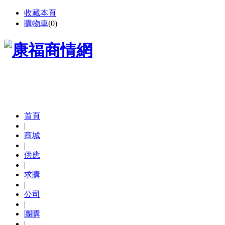
收藏本頁
購物車
(
0
)
首頁
|
商城
|
供應
|
求購
|
公司
|
團購
|