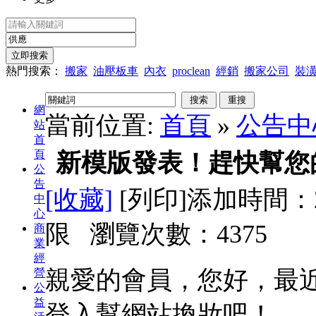
熱門搜索：
搬家
油壓板車
內衣
proclean
經銷
搬家公司
裝
網
當前位置:
首頁
»
公告中
站
首
頁
新模版發表！趕快幫您
公
告
[收藏]
[列印]
添加時間：2
中
心
限 瀏覽次數：
4375
商
業
經
親愛的會員，您好，最
營
公
益
登入幫網站換妝吧！