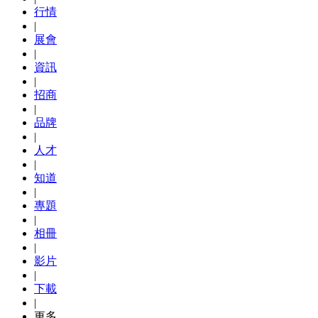
行情
|
展會
|
資訊
|
招商
|
品牌
|
人才
|
知道
|
專題
|
相冊
|
影片
|
下載
|
更多