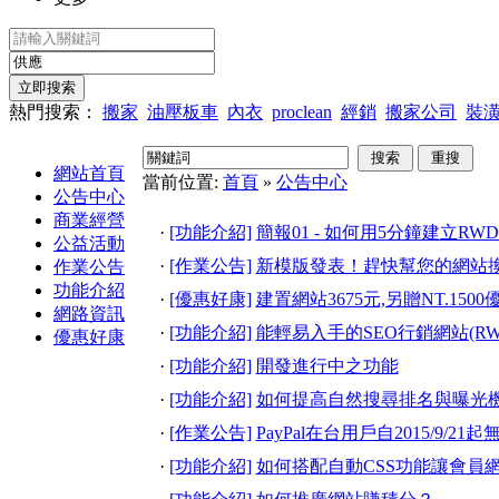
熱門搜索：
搬家
油壓板車
內衣
proclean
經銷
搬家公司
裝
網站首頁
當前位置:
首頁
»
公告中心
公告中心
商業經營
·
[功能介紹]
簡報01 - 如何用5分鐘建立R
公益活動
·
[作業公告]
新模版發表！趕快幫您的網站
作業公告
功能介紹
·
[優惠好康]
建置網站3675元,另贈NT.1500
網路資訊
·
[功能介紹]
能輕易入手的SEO行銷網站(RW
優惠好康
·
[功能介紹]
開發進行中之功能
·
[功能介紹]
如何提高自然搜尋排名與曝光
·
[作業公告]
PayPal在台用戶自2015/9/2
·
[功能介紹]
如何搭配自動CSS功能讓會員