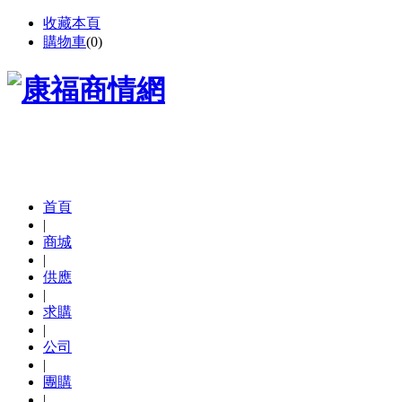
收藏本頁
購物車
(
0
)
首頁
|
商城
|
供應
|
求購
|
公司
|
團購
|