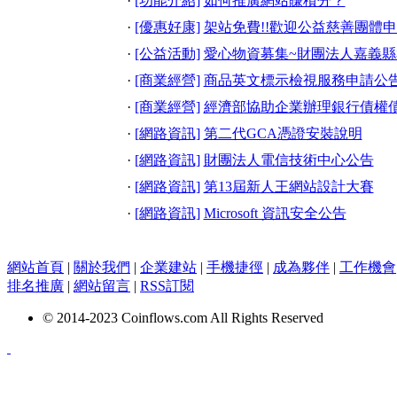
·
[功能介紹]
如何推廣網站賺積分？
·
[優惠好康]
架站免費!!歡迎公益慈善團體申請
·
[公益活動]
愛心物資募集~財團法人嘉義
·
[商業經營]
商品英文標示檢視服務申請公
·
[商業經營]
經濟部協助企業辦理銀行債權
·
[網路資訊]
第二代GCA憑證安裝說明
·
[網路資訊]
財團法人電信技術中心公告
·
[網路資訊]
第13屆新人王網站設計大賽
·
[網路資訊]
Microsoft 資訊安全公告
網站首頁
|
關於我們
|
企業建站
|
手機捷徑
|
成為夥伴
|
工作機會
排名推廣
|
網站留言
|
RSS訂閱
© 2014-2023 Coinflows.com All Rights Reserved