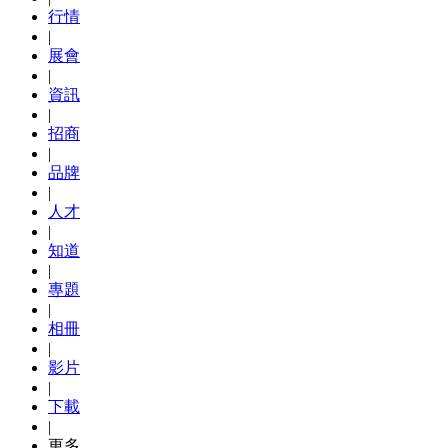
行情
|
展會
|
資訊
|
招商
|
品牌
|
人才
|
知道
|
專題
|
相冊
|
影片
|
下載
|
更多