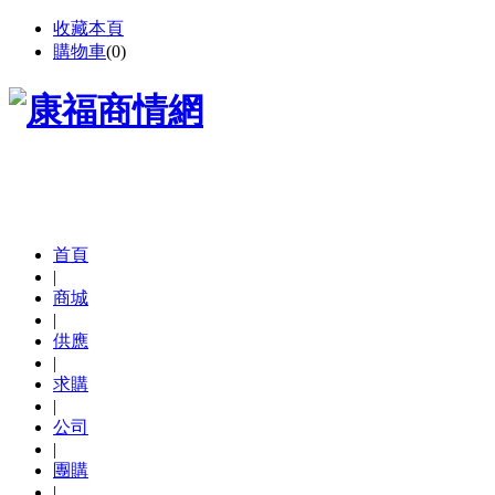
收藏本頁
購物車
(
0
)
首頁
|
商城
|
供應
|
求購
|
公司
|
團購
|