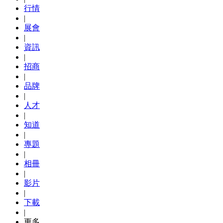
行情
|
展會
|
資訊
|
招商
|
品牌
|
人才
|
知道
|
專題
|
相冊
|
影片
|
下載
|
更多