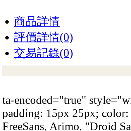
商品詳情
評價詳情(0)
交易記錄(0)
ta-encoded="true" style="w
padding: 15px 25px; color: 
FreeSans, Arimo, "Droid Sans