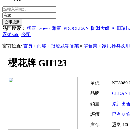
熱門搜索：
妍康
laowo
雅富
PROCLEAN
防滑大師
神田珍
素柔zole
公司
當前位置:
首頁
»
商城
»
批發及零售業
»
零售業
»
家用器具及用
櫻花牌 GH123
單價：
NT
8089.
品牌：
CLEAN
銷量：
累計出
評價：
已有
0
條
庫存：
還剩
100