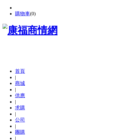
購物車
(
0
)
首頁
|
商城
|
供應
|
求購
|
公司
|
團購
|