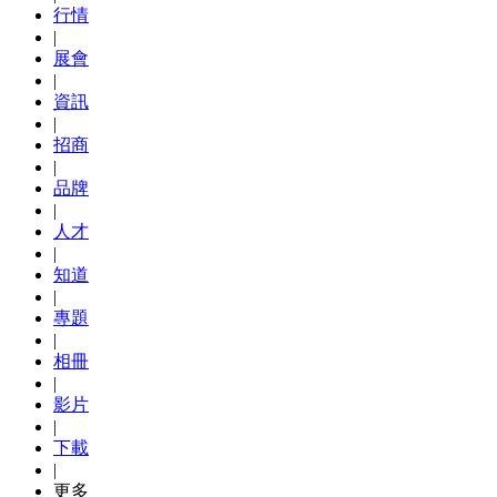
行情
|
展會
|
資訊
|
招商
|
品牌
|
人才
|
知道
|
專題
|
相冊
|
影片
|
下載
|
更多