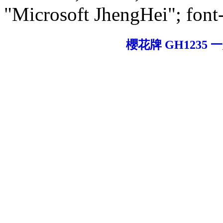
"Microsoft JhengHei"; font
櫻花牌 GH1235