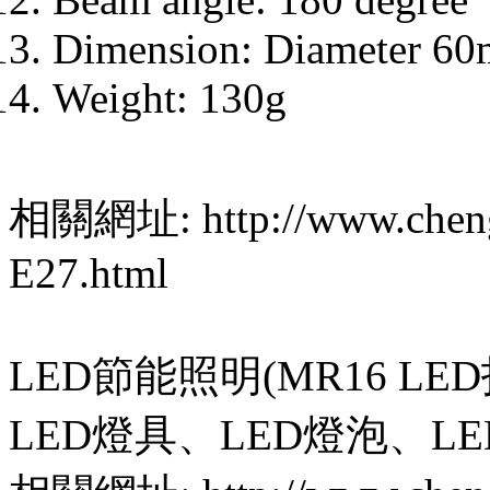
Dimension: Diameter 6
Weight: 130g
相關網址: http://www.cheng
E27.html
LED節能照明(MR16 LE
LED燈具、LED燈泡、LE