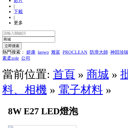
影片
|
下載
|
更多
熱門搜索：
妍康
laowo
雅富
PROCLEAN
防滑大師
神田珍
素柔zole
公司
當前位置:
首頁
»
商城
»
料、相機
»
電子材料
»
8W E27 LED燈泡