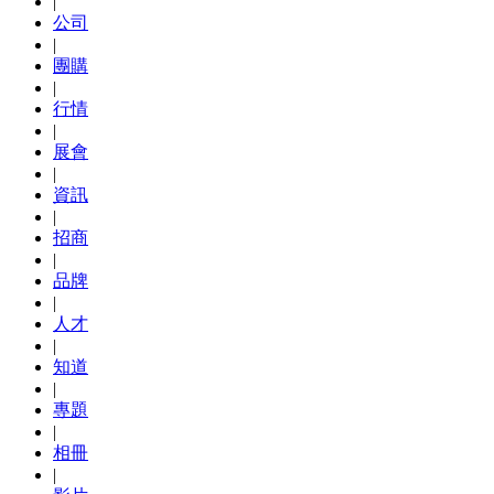
|
公司
|
團購
|
行情
|
展會
|
資訊
|
招商
|
品牌
|
人才
|
知道
|
專題
|
相冊
|