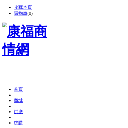
收藏本頁
購物車
(
0
)
首頁
|
商城
|
供應
|
求購