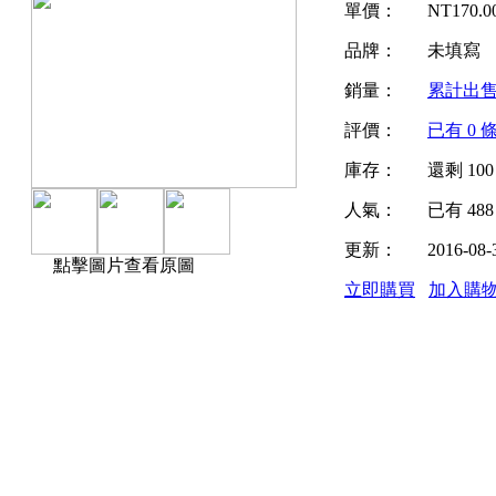
單價：
NT
170.0
品牌：
未填寫
銷量：
累計出
評價：
已有
0
條
庫存：
還剩
100
人氣：
已有
488
更新：
2016-08-
點擊圖片查看原圖
立即購買
加入購