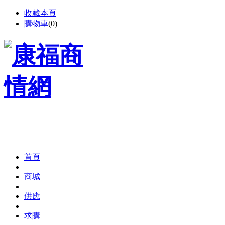
收藏本頁
購物車
(
0
)
首頁
|
商城
|
供應
|
求購