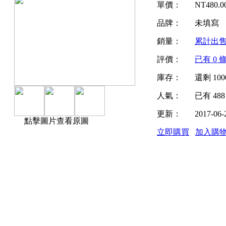
單價：
NT
480.0
品牌：
未填寫
銷量：
累計出
評價：
已有
0
條
庫存：
還剩
100
人氣：
已有
488
更新：
2017-06-
點擊圖片查看原圖
立即購買
加入購