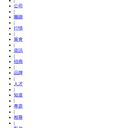
|
公司
|
團購
|
行情
|
展會
|
資訊
|
招商
|
品牌
|
人才
|
知道
|
專題
|
相冊
|