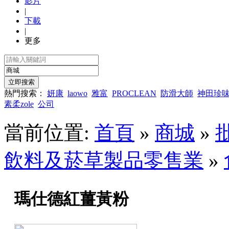
影片
|
下載
|
更多
熱門搜索：
妍康
laowo
雅富
PROCLEAN
防滑大師
神田珍
素柔zole
公司
當前位置:
首頁
»
商城
»
飲料及菸草製品零售業
»
瑪仕德紅薑黃粉