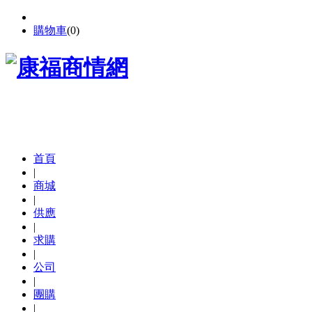
購物車
(
0
)
首頁
|
商城
|
供應
|
求購
|
公司
|
團購
|