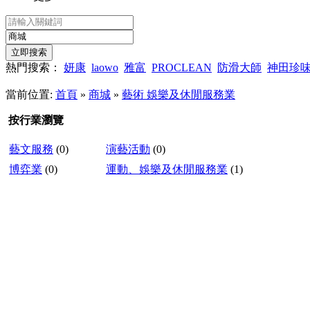
熱門搜索：
妍康
laowo
雅富
PROCLEAN
防滑大師
神田珍
當前位置:
首頁
»
商城
»
藝術 娛樂及休閒服務業
按行業瀏覽
藝文服務
(0)
演藝活動
(0)
博弈業
(0)
運動、娛樂及休閒服務業
(1)