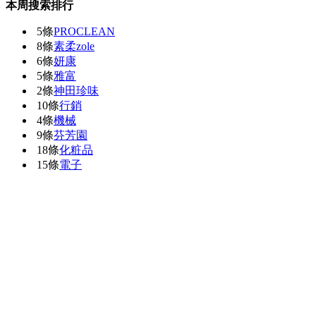
本周搜索排行
5條
PROCLEAN
8條
素柔zole
6條
妍康
5條
雅富
2條
神田珍味
10條
行銷
4條
機械
9條
芬芳園
18條
化粧品
15條
電子