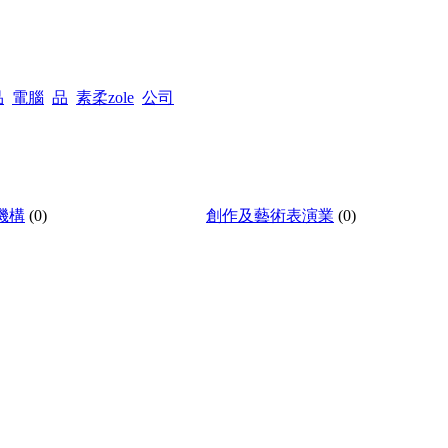
品
電腦
品
素柔zole
公司
機構
(0)
創作及藝術表演業
(0)