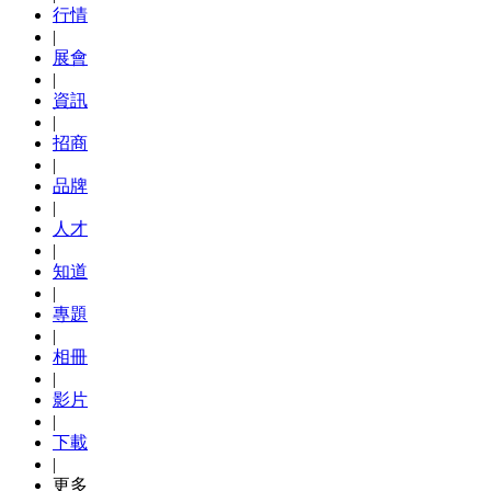
行情
|
展會
|
資訊
|
招商
|
品牌
|
人才
|
知道
|
專題
|
相冊
|
影片
|
下載
|
更多