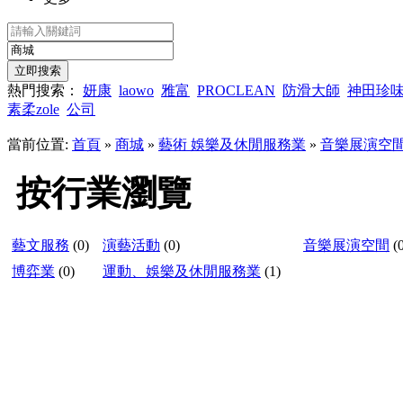
熱門搜索：
妍康
laowo
雅富
PROCLEAN
防滑大師
神田珍
素柔zole
公司
當前位置:
首頁
»
商城
»
藝術 娛樂及休閒服務業
»
音樂展演空
按行業瀏覽
藝文服務
(0)
演藝活動
(0)
音樂展演空間
(
博弈業
(0)
運動、娛樂及休閒服務業
(1)