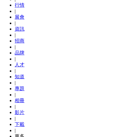
行情
|
展會
|
資訊
|
招商
|
品牌
|
人才
|
知道
|
專題
|
相冊
|
影片
|
下載
|
更多