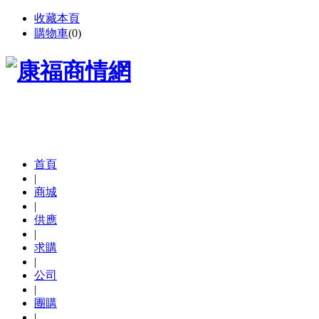
收藏本頁
購物車
(
0
)
首頁
|
商城
|
供應
|
求購
|
公司
|
團購
|