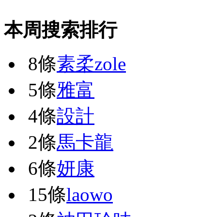
本周搜索排行
8條
素柔zole
5條
雅富
4條
設計
2條
馬卡龍
6條
妍康
15條
laowo