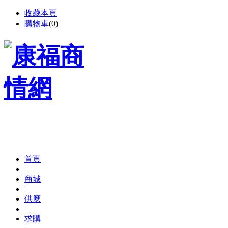
收藏本頁
購物車
(
0
)
首頁
|
商城
|
供應
|
求購