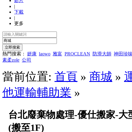
影片
|
下載
|
更多
熱門搜索：
妍康
laowo
雅富
PROCLEAN
防滑大師
神田珍
素柔zole
公司
當前位置:
首頁
»
商城
»
他運輸輔助業
»
台北廢棄物處理-優仕搬家-大
(搬至1F)