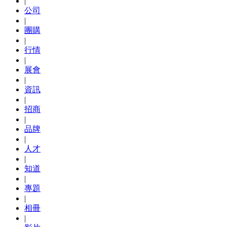
|
公司
|
團購
|
行情
|
展會
|
資訊
|
招商
|
品牌
|
人才
|
知道
|
專題
|
相冊
|