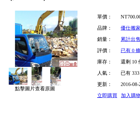
單價：
NT
700.0
品牌：
優仕搬家
銷量：
累計出
評價：
已有
0
條
庫存：
還剩
10
人氣：
已有
333
更新：
2016-08-
點擊圖片查看原圖
立即購買
加入購