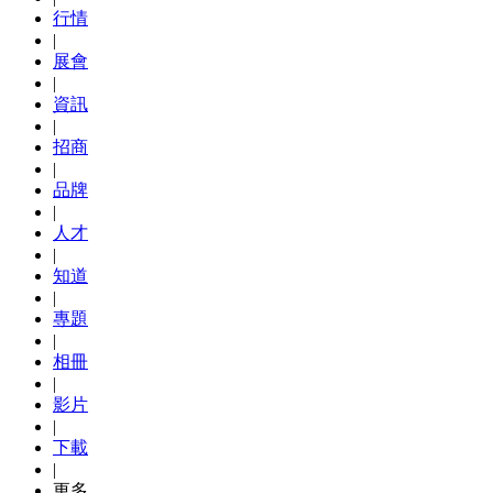
行情
|
展會
|
資訊
|
招商
|
品牌
|
人才
|
知道
|
專題
|
相冊
|
影片
|
下載
|
更多