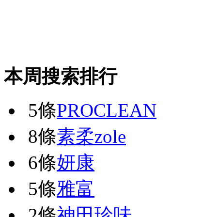
本周搜索排行
5條
PROCLEAN
8條
素柔zole
6條
妍康
5條
雅富
2條
神田珍味