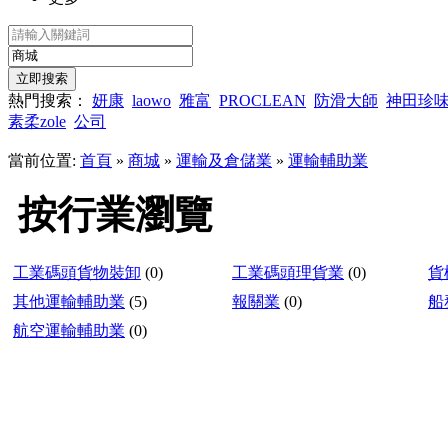
熱門搜索：
妍康
laowo
雅富
PROCLEAN
防滑大師
神田珍
素柔zole
公司
當前位置:
首頁
»
商城
»
運輸及倉儲業
»
運輸輔助業
按行業瀏覽
工業碼頭貨物裝卸
(0)
工業碼頭理貨業
(0)
貨
其他運輸輔助業
(5)
報關業
(0)
船
航空運輸輔助業
(0)