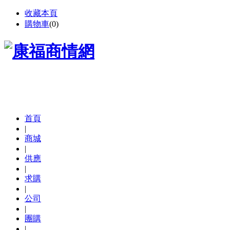
收藏本頁
購物車
(
0
)
首頁
|
商城
|
供應
|
求購
|
公司
|
團購
|