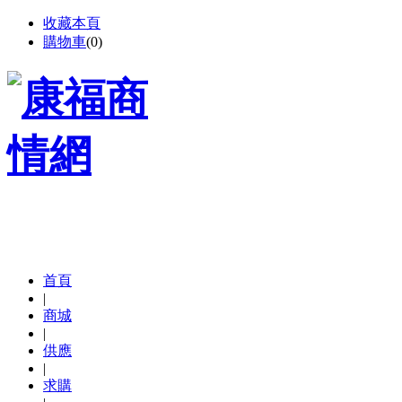
收藏本頁
購物車
(
0
)
首頁
|
商城
|
供應
|
求購