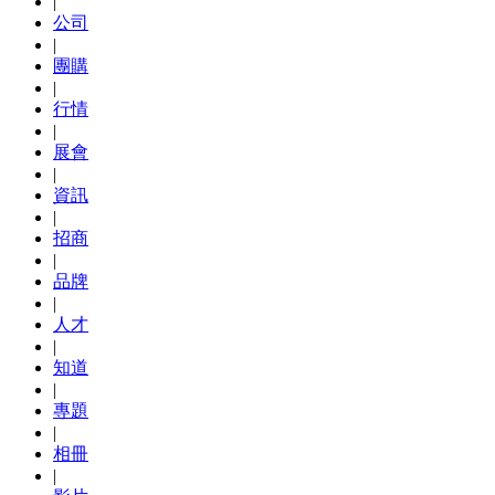
|
公司
|
團購
|
行情
|
展會
|
資訊
|
招商
|
品牌
|
人才
|
知道
|
專題
|
相冊
|