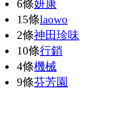
6條
妍康
15條
laowo
2條
神田珍味
10條
行銷
4條
機械
9條
芬芳園