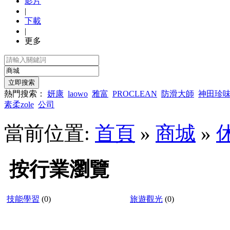
影片
|
下載
|
更多
熱門搜索：
妍康
laowo
雅富
PROCLEAN
防滑大師
神田珍
素柔zole
公司
當前位置:
首頁
»
商城
»
按行業瀏覽
技能學習
(0)
旅遊觀光
(0)