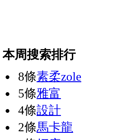
本周搜索排行
8條
素柔zole
5條
雅富
4條
設計
2條
馬卡龍