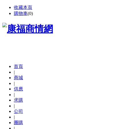
收藏本頁
購物車
(
0
)
首頁
|
商城
|
供應
|
求購
|
公司
|
團購
|