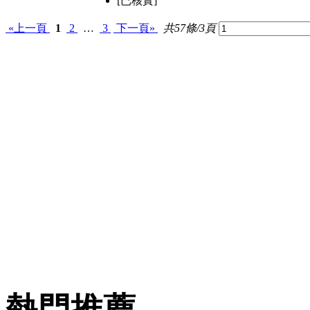
[已核實]
«上一頁
1
2
…
3
下一頁»
共57條/3頁
熱門推薦