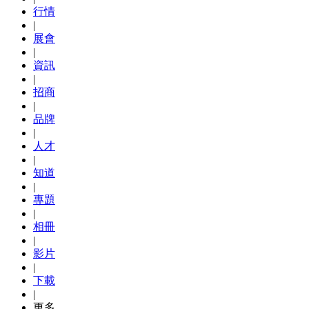
行情
|
展會
|
資訊
|
招商
|
品牌
|
人才
|
知道
|
專題
|
相冊
|
影片
|
下載
|
更多