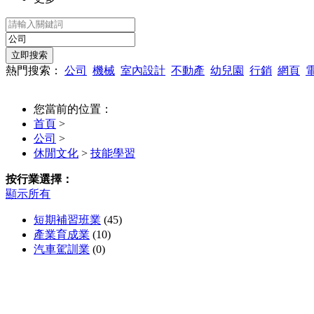
熱門搜索：
公司
機械
室內設計
不動產
幼兒園
行銷
網頁
您當前的位置：
首頁
>
公司
>
休閒文化
>
技能學習
按行業選擇：
顯示所有
短期補習班業
(45)
產業育成業
(10)
汽車駕訓業
(0)