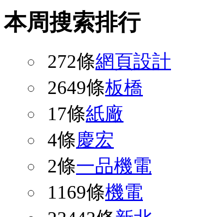
本周搜索排行
272條
網頁設計
2649條
板橋
17條
紙廠
4條
慶宏
2條
一品機電
1169條
機電