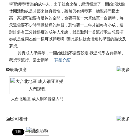
學習鋼琴/音樂的成年人，出了社會之後，經濟穩定了，開始想找點
休閒活動或是才藝來修身養性，雖然仍有鋼琴夢，總覺得門檻太
高，家裡可能要有足夠的空間，也要再花一大筆錢買一台鋼琴，每
天還需要不少時間做枯燥的練習，恐怕要一二年才能略有小成，這
對許多有三分鐘熱度的成年人來說，就是聽到一首流行歌曲想要演
奏或是像周杰倫一樣可以彈唱啊!!因此很快就會澆熄其學習的熱忱及
夢想。
其實成人學鋼琴，一開始建議不需要設定-我是想學古典鋼琴、
我想學流行、爵士鋼琴... [
詳細介紹
]
最新供應
大台北地區 成人鋼琴音樂入門
課程
大台北地區
公司相冊
成人鋼琴音樂
1圖
2016-03-30
入門課程