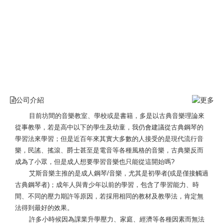
公司介紹
目前坊間的音樂教室、學校或是書籍，多是以古典音樂理論來
從事教學，若是高中以下的學生及幼童，我仍會建議從古典鋼琴的
學習法來學習；但是近百年來其實大多數的人接受的是現代流行音
樂，民謠、搖滾、爵士甚至是電音等各種風格的音樂，古典樂反而
成為了小眾，但是成人想要學習音樂也只能從這開始嗎?
艾斯音樂主推的是成人鋼琴/音樂，尤其是初學者(或是僅接觸過
古典鋼琴者)；成年人與青少年以前的學習，包含了學習能力、時
間、不同的壓力期許等原因，若採用相同的教材及教學法，肯定無
法得到最好的效果。
許多小時候因為課業升學壓力、家庭、經濟等各種因素而無法