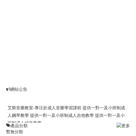
t
i
o
n
網站公告
艾斯音樂教室-專注於成人音樂學習課程 提供一對一及小班制成
人鋼琴教學 提供一對一及小班制成人吉他教學 提供一對一及小
班制成人編曲教學
產品分類
暫無分類