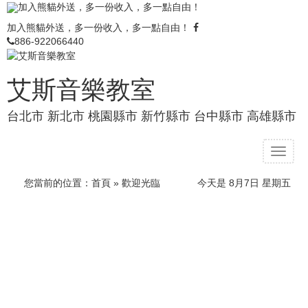
加入熊貓外送，多一份收入，多一點自由！
加入熊貓外送，多一份收入，多一點自由！
886-922066440
艾斯音樂教室
台北市 新北市 桃園縣市 新竹縣市 台中縣市 高雄縣市
T
o
g
您當前的位置：
首頁
» 歡迎光臨
今天是 8月7日 星期五
g
l
e
n
a
v
i
g
a