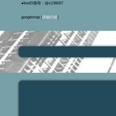
●lineID搜尋：@s238007
googlemap [
詳細介紹
]