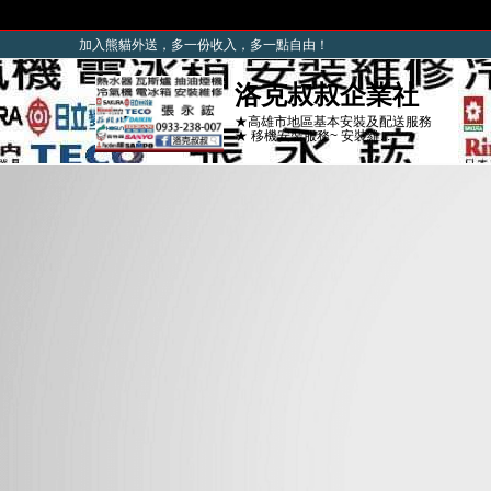
加入熊貓外送，多一份收入，多一點自由！
洛克叔叔企業社
★高雄市地區基本安裝及配送服務
★ 移機安裝服務~ 安裝維...