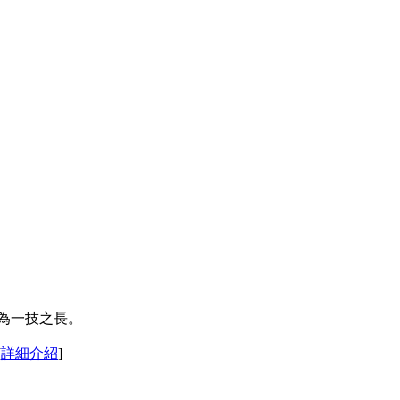
成為一技之長。
[
詳細介紹
]