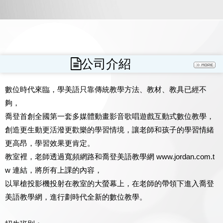
n
公司介紹
數位時代來臨，學美語只靠傳統教學方法、教材、教具已經不
夠，
喬登首創全國第一套多媒體動畫影音歌唱遊戲互動式數位教學，
創造更生動更活潑更歡樂的學習情境，讓老師和孩子的學習情緒
更高昂，學習效果更肯定。
教室裡，老師透過寬頻網路和喬登美語教學網 www.jordan.com.t
w 連結，將所有上課的內容，
以單槍投影機投射在教室的大螢幕上，在老師的帶領下進入喬登
美語教學網，進行劃時代全新的數位教學。