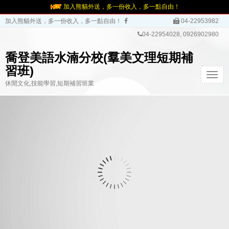
加入熊貓外送，多一份收入，多一點自由！
加入熊貓外送，多一份收入，多一點自由！
04-22953982
04-22954028, 0926902980
喬登美語水湳分校(羣美文理短期補
習班)
T
休閒文化,技能學習,短期補習班業
o
g
g
l
e
n
a
v
i
g
a
t
i
o