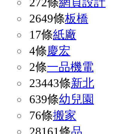
272條
網頁設計
2649條
板橋
17條
紙廠
4條
慶宏
2條
一品機電
23443條
新北
639條
幼兒園
76條
搬家
28161條
品