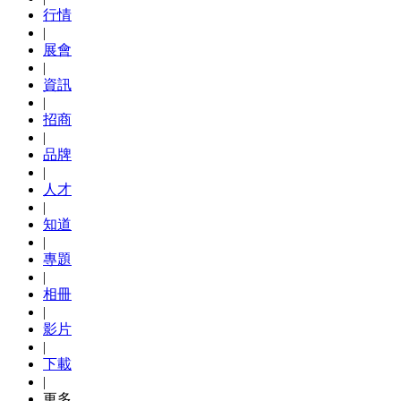
行情
|
展會
|
資訊
|
招商
|
品牌
|
人才
|
知道
|
專題
|
相冊
|
影片
|
下載
|
更多