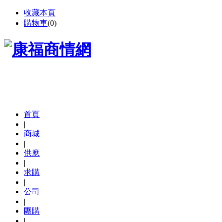
收藏本頁
購物車
(
0
)
首頁
|
商城
|
供應
|
求購
|
公司
|
團購
|