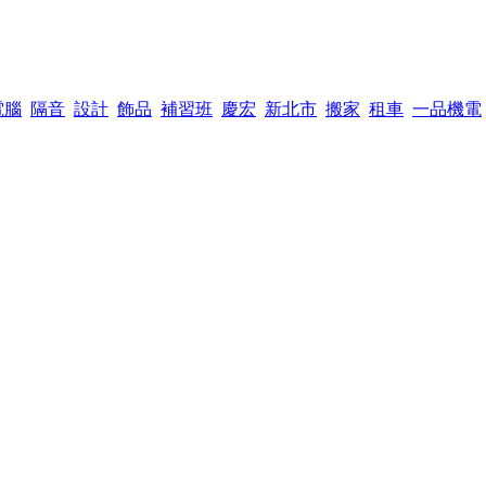
電腦
隔音
設計
飾品
補習班
慶宏
新北市
搬家
租車
一品機電