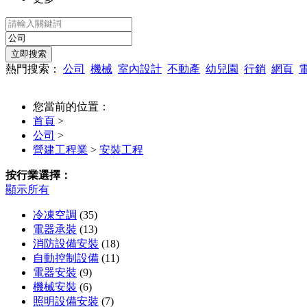
熱門搜索：
公司
機械
室內設計
不動產
幼兒園
行銷
網頁
您當前的位置：
首頁
>
公司
>
營建工程業
>
安裝工程
按行業選擇：
顯示所有
冷凍空調
(35)
電器承裝
(13)
消防設備安裝
(18)
自動控制設備
(11)
電器安裝
(9)
機械安裝
(6)
照明設備安裝
(7)