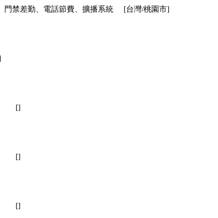
、門禁差勤、電話節費、擴播系統
[台灣/桃園市]
]
[]
[]
[]