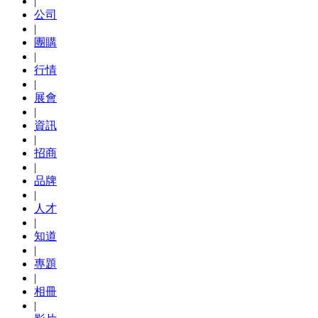
|
公司
|
團購
|
行情
|
展會
|
資訊
|
招商
|
品牌
|
人才
|
知道
|
專題
|
相冊
|