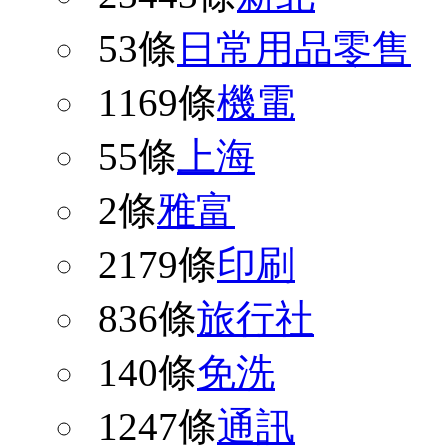
53條
日常用品零售
1169條
機電
55條
上海
2條
雅富
2179條
印刷
836條
旅行社
140條
免洗
1247條
通訊