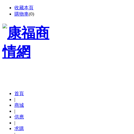
收藏本頁
購物車
(
0
)
首頁
|
商城
|
供應
|
求購