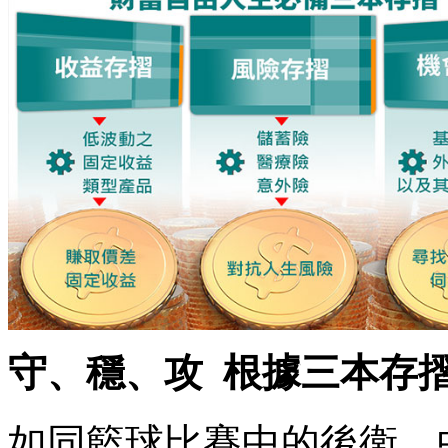
守、穩、攻 根據三本存
如同籃球比賽中的後衛、