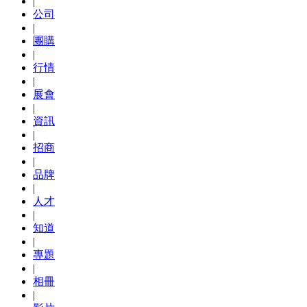
|
公司
|
團購
|
行情
|
展會
|
資訊
|
招商
|
品牌
|
人才
|
知道
|
專題
|
相冊
|