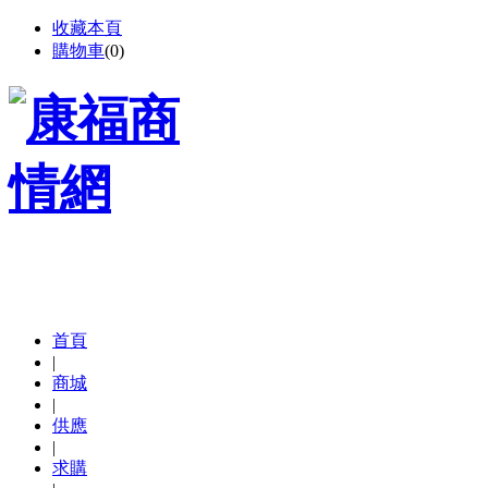
收藏本頁
購物車
(
0
)
首頁
|
商城
|
供應
|
求購