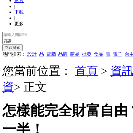
影片
|
下載
|
更多
熱門搜索：
設計
品
電腦
品牌
商品
批發
食品
電
電子
台
您當前位置：
首頁
>
資
資
> 正文
怎樣能完全財富自由
一半！