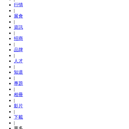
行情
|
展會
|
資訊
|
招商
|
品牌
|
人才
|
知道
|
專題
|
相冊
|
影片
|
下載
|
更多