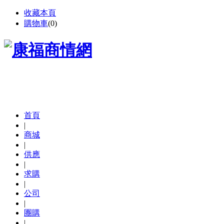
收藏本頁
購物車
(
0
)
首頁
|
商城
|
供應
|
求購
|
公司
|
團購
|