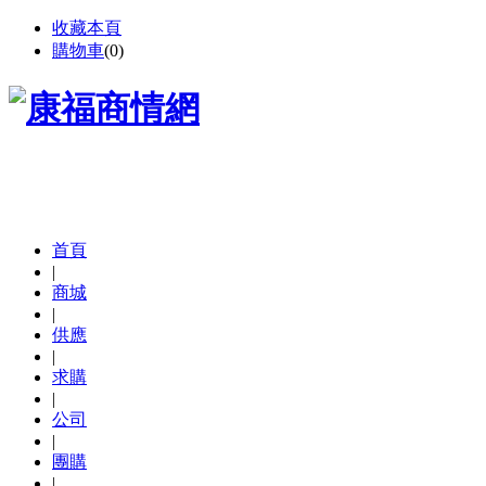
收藏本頁
購物車
(
0
)
首頁
|
商城
|
供應
|
求購
|
公司
|
團購
|