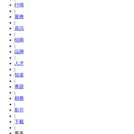
行情
|
展會
|
資訊
|
招商
|
品牌
|
人才
|
知道
|
專題
|
相冊
|
影片
|
下載
|
更多