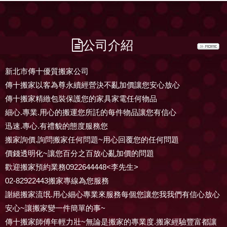
公司介紹
新北市傳十優質搬家公司
傳十搬家以客為尊永續經營決不亂加價讓您安心放心
傳十搬家精緻包裝保護您的家具家電任何物品
細心.專業.用心的搬運您所託的每件物品讓您有信心
迅速.專心.有禮貌的態度服務您
搬家詢價.詢問搬家任何問題~用心回覆您的任何問題
價錢透明化~讓您百分之百放心亂加價的問題
歡迎搬家預約業務0922644448<李先生>
02-82922443搬家專線為您服務
謝絕搬家流氓.用心細心專業來服務每個您讓您我我們有信心放心
安心~讓搬家變一件簡單的事~
傳十搬家師傅年輕力壯~無論是搬家的專業度.搬家經驗豐富都讓