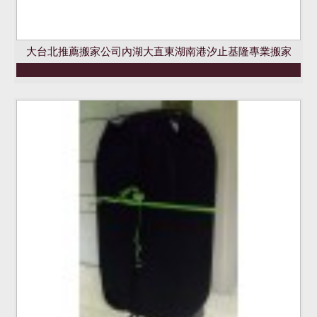
大台北推薦搬家公司內湖大直東湖南港汐止基隆專業搬家
公司
大台北推薦搬家公司內湖大
直東湖南港汐止基隆專業搬
家公司
新北市傳十優質搬家公司傳十搬家以客為尊永續經營決不亂加
價讓您安心放心傳十搬家精緻包…
了解詳情