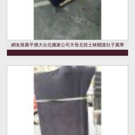
網友推薦平價大台北搬家公司天母北投士林關渡社子萬華
搬家公司
網友推薦平價大台北搬家公
司天母北投士林關渡社子萬
華搬家公司
新北市傳十優質搬家公司傳十搬家以客為尊永續經營決不亂加
價讓您安心放心傳十搬家精緻包…
了解詳情