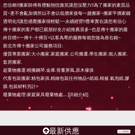
您信賴!!搬家師傅有禮貌熱忱微笑讓您沒壓力!!為了搬家的素質品
質~更不會亂加價所以不會以低價來接每一趟搬家~搬家平價家錢
透明化!!讓您感覺搬家很輕鬆~~永續經營!!疊車實在讓您有信心
傳十搬家的客戶都已親朋好友介紹推薦居多~也是傳十搬家的最
終目標<一傳十.十傳百>以客為尊的服務每個您做為座右銘~
新北市傳十搬家公司服務項目:
優質專業搬家:大小搬家.家庭搬家.公司搬遷.學生搬家.個人搬家.
套房搬家.
超重物搬運:精搬鋼琴.金庫.骨董屏風.原木傢俱
代客包裝搬家:精包家俱.精緻包裝任何物品<紙箱.棉被.氣泡紙.膠
膜.包裝材料另計>
廢棄物處理:家庭家具廢棄物處... [
詳細介紹
]
最新供應