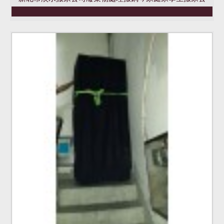
司搬遷
新北市淡水搬家公司廢棄物
處理搬鋼琴家庭家學生搬家
公司搬遷
新北市傳十優質搬家公司傳十搬家以客為尊永續經營決不亂加
價讓您安心放心傳十搬家精緻包…
了解詳情