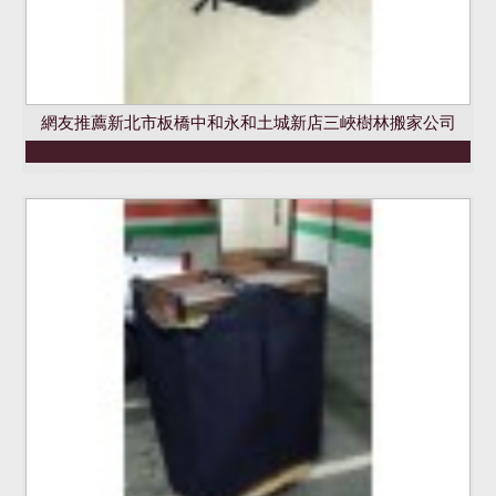
網友推薦新北市板橋中和永和土城新店三峽樹林搬家公司
搬鋼琴
網友推薦新北市板橋中和永
和土城新店三峽樹林搬家公
司搬鋼琴
新北市傳十優質搬家公司傳十搬家以客為尊永續經營決不亂加
價讓您安心放心傳十搬家精緻包…
了解詳情