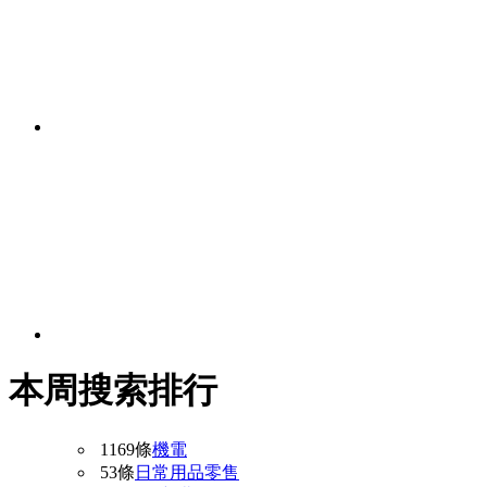
本周搜索排行
1169條
機電
53條
日常用品零售