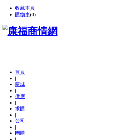
收藏本頁
購物車
(
0
)
首頁
|
商城
|
供應
|
求購
|
公司
|
團購
|