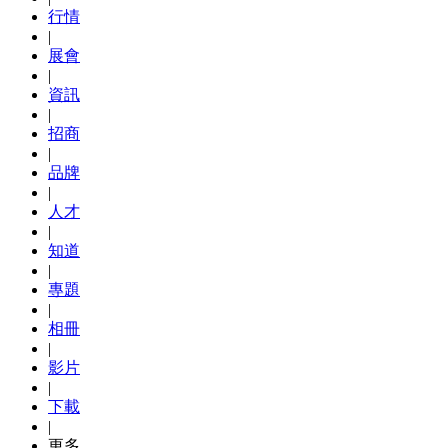
行情
|
展會
|
資訊
|
招商
|
品牌
|
人才
|
知道
|
專題
|
相冊
|
影片
|
下載
|
更多