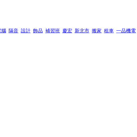
電腦
隔音
設計
飾品
補習班
慶宏
新北市
搬家
租車
一品機電