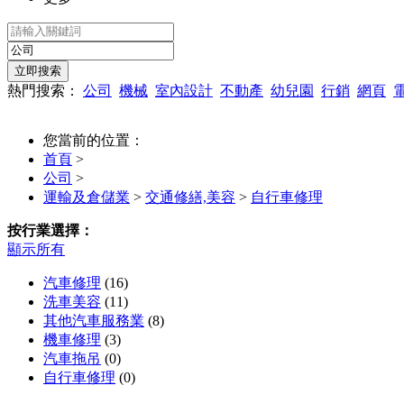
熱門搜索：
公司
機械
室內設計
不動產
幼兒園
行銷
網頁
您當前的位置：
首頁
>
公司
>
運輸及倉儲業
>
交通修繕,美容
>
自行車修理
按行業選擇：
顯示所有
汽車修理
(16)
洗車美容
(11)
其他汽車服務業
(8)
機車修理
(3)
汽車拖吊
(0)
自行車修理
(0)