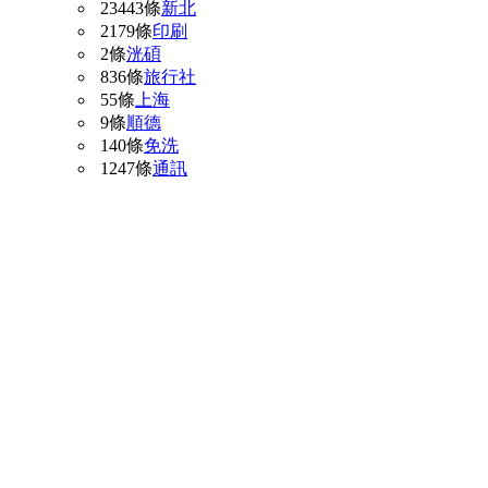
23443條
新北
2179條
印刷
2條
洸碩
836條
旅行社
55條
上海
9條
順德
140條
免洗
1247條
通訊