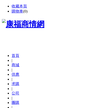
收藏本頁
購物車
(
0
)
首頁
|
商城
|
供應
|
求購
|
公司
|
團購
|