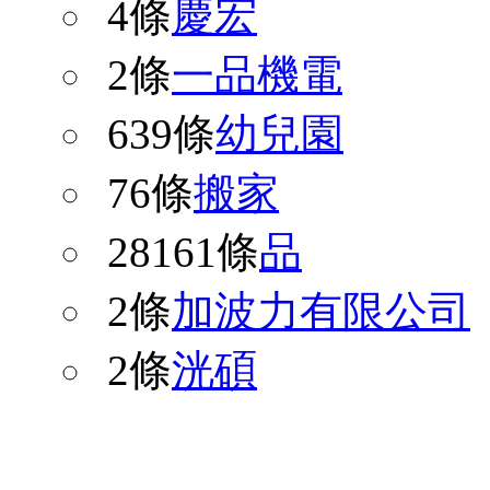
4條
慶宏
2條
一品機電
639條
幼兒園
76條
搬家
28161條
品
2條
加波力有限公司
2條
洸碩