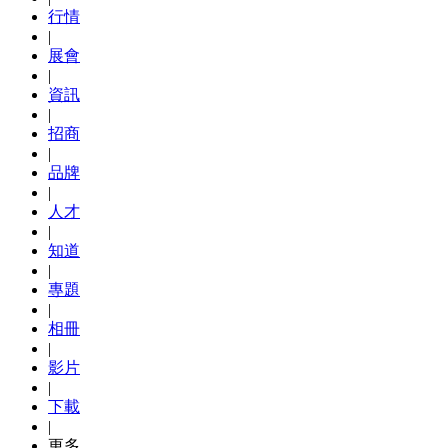
行情
|
展會
|
資訊
|
招商
|
品牌
|
人才
|
知道
|
專題
|
相冊
|
影片
|
下載
|
更多