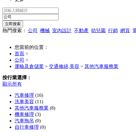
熱門搜索：
公司
機械
室內設計
不動產
幼兒園
行銷
網頁
您當前的位置：
首頁
>
公司
>
運輸及倉儲業
>
交通修繕,美容
>
其他汽車服務業
按行業選擇：
顯示所有
汽車修理
(16)
洗車美容
(11)
其他汽車服務業
(8)
機車修理
(3)
汽車拖吊
(0)
自行車修理
(0)