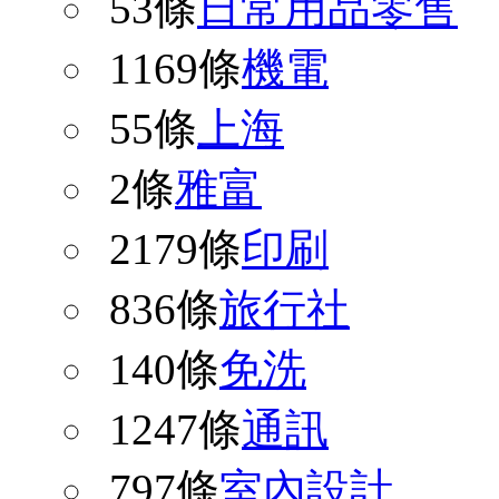
53條
日常用品零售
1169條
機電
55條
上海
2條
雅富
2179條
印刷
836條
旅行社
140條
免洗
1247條
通訊
797條
室內設計