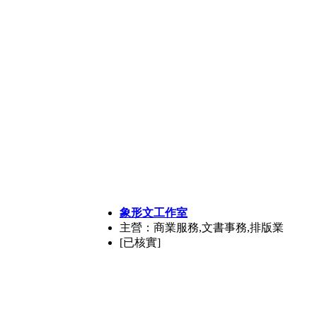
象形文工作室
主營：商業服務,文書事務,排版業
[已核實]