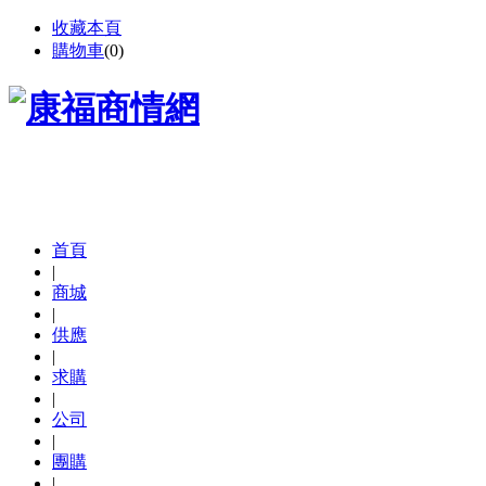
收藏本頁
購物車
(
0
)
首頁
|
商城
|
供應
|
求購
|
公司
|
團購
|