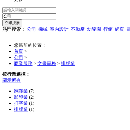
熱門搜索：
公司
機械
室內設計
不動產
幼兒園
行銷
網頁
您當前的位置：
首頁
>
公司
>
商業服務
>
文書事務
>
排版業
按行業選擇：
顯示所有
翻譯業
(7)
影印業
(2)
打字業
(1)
排版業
(1)