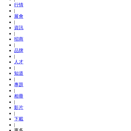
行情
|
展會
|
資訊
|
招商
|
品牌
|
人才
|
知道
|
專題
|
相冊
|
影片
|
下載
|
更多