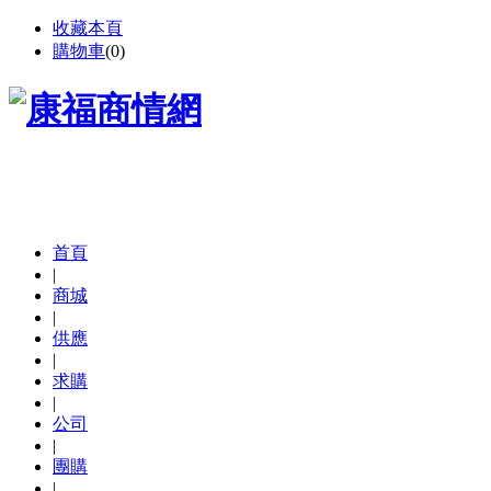
收藏本頁
購物車
(
0
)
首頁
|
商城
|
供應
|
求購
|
公司
|
團購
|