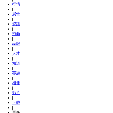
行情
|
展會
|
資訊
|
招商
|
品牌
|
人才
|
知道
|
專題
|
相冊
|
影片
|
下載
|
更多