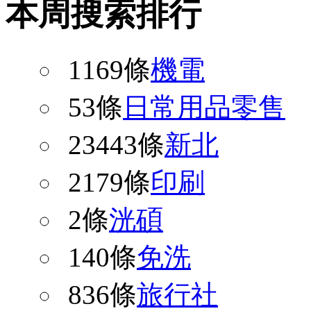
本周搜索排行
1169條
機電
53條
日常用品零售
23443條
新北
2179條
印刷
2條
洸碩
140條
免洗
836條
旅行社