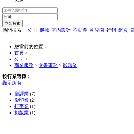
熱門搜索：
公司
機械
室內設計
不動產
幼兒園
行銷
網頁
您當前的位置：
首頁
>
公司
>
商業服務
>
文書事務
>
影印業
按行業選擇：
顯示所有
翻譯業
(7)
影印業
(2)
打字業
(1)
排版業
(1)