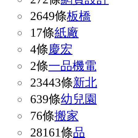
2649條
板橋
17條
紙廠
4條
慶宏
2條
一品機電
23443條
新北
639條
幼兒園
76條
搬家
28161條
品