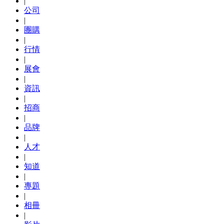
|
公司
|
團購
|
行情
|
展會
|
資訊
|
招商
|
品牌
|
人才
|
知道
|
專題
|
相冊
|