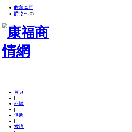
收藏本頁
購物車
(
0
)
首頁
|
商城
|
供應
|
求購