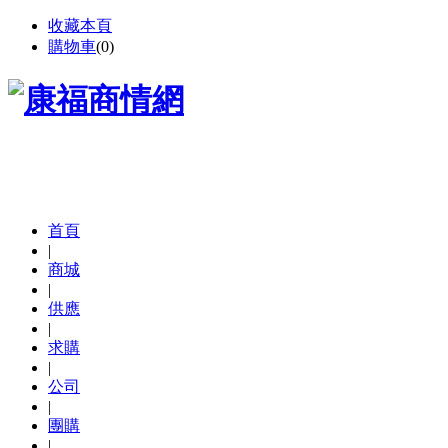
收藏本頁
購物車
(
0
)
首頁
|
商城
|
供應
|
求購
|
公司
|
團購
|