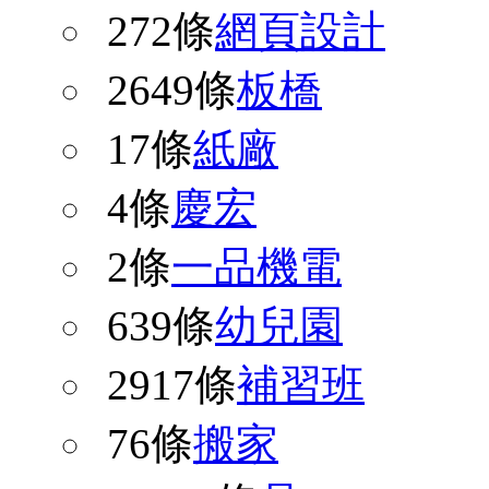
272條
網頁設計
2649條
板橋
17條
紙廠
4條
慶宏
2條
一品機電
639條
幼兒園
2917條
補習班
76條
搬家