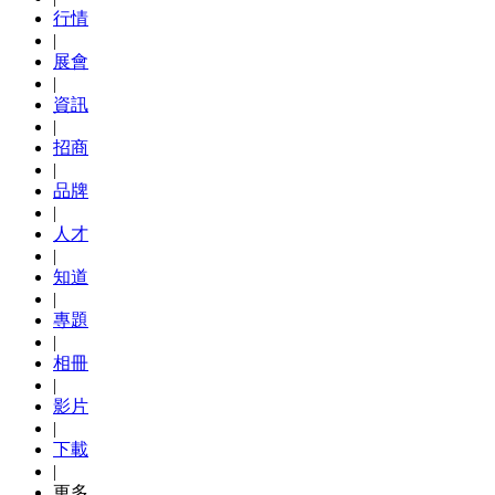
行情
|
展會
|
資訊
|
招商
|
品牌
|
人才
|
知道
|
專題
|
相冊
|
影片
|
下載
|
更多