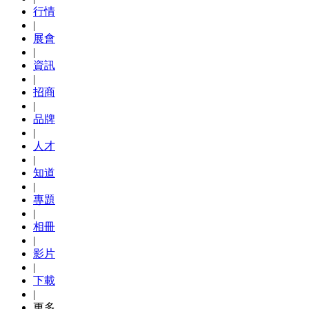
行情
|
展會
|
資訊
|
招商
|
品牌
|
人才
|
知道
|
專題
|
相冊
|
影片
|
下載
|
更多