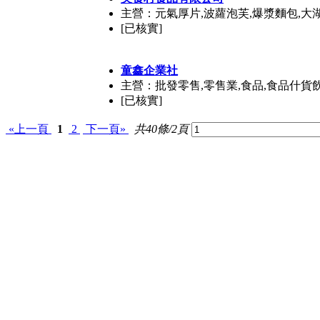
主營：元氣厚片,波蘿泡芙,爆漿麵包,大
[已核實]
童鑫企業社
主營：批發零售,零售業,食品,食品什貨
[已核實]
«上一頁
1
2
下一頁»
共40條/2頁