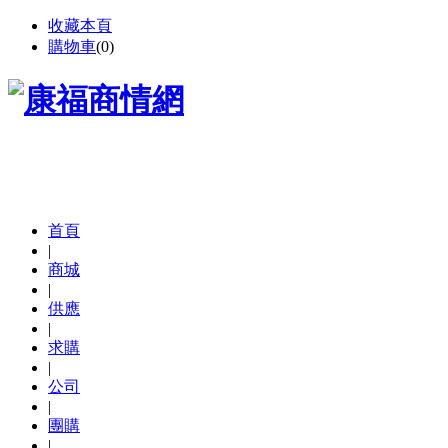
收藏本頁
購物車
(
0
)
首頁
|
商城
|
供應
|
求購
|
公司
|
團購
|