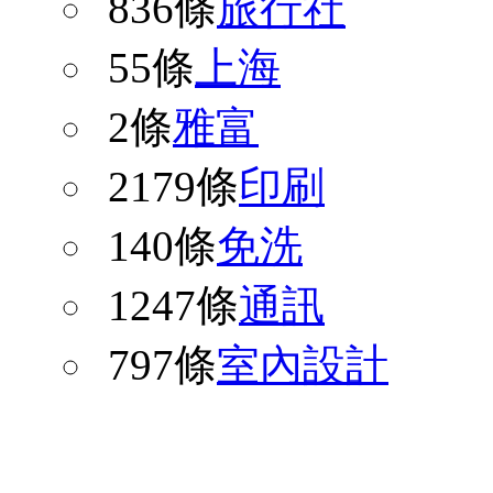
836條
旅行社
55條
上海
2條
雅富
2179條
印刷
140條
免洗
1247條
通訊
797條
室內設計