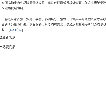
有商品均來自各品牌酒類總公司、進口代理商或授權經銷商，並設有專業業
與經銷批發通路。
不論是居家品酒、派對、宴會、春酒尾牙、活動、日常與年節送禮以及專業
薦與各類量身訂做之專案服務，只要您有需求，鼎級網都會竭盡所能為您提
繫。 [
詳細介紹
]
最新供應
熱賣商品