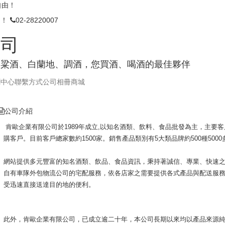
自由！
由！
02-28220007
公司
高粱酒、白蘭地、調酒，您買酒、喝酒的最佳夥伴
聞中心
聯繫方式
公司相冊
商城
公司介紹
肯歐企業有限公司於1989年成立,以知名酒類、飲料、食品批發為主，主要
購客戶。目前客戶總家數約1500家。銷售產品類別有5大類品牌約500種500
網站提供多元豐富的知名酒類、飲品、食品資訊，秉持著誠信、專業、快速
自有車隊外包物流公司的宅配服務，依各店家之需要提供各式產品與配送服
受迅速直接送達目的地的便利。
此外，肯歐企業有限公司，已成立逾二十年，本公司長期以來均以產品來源