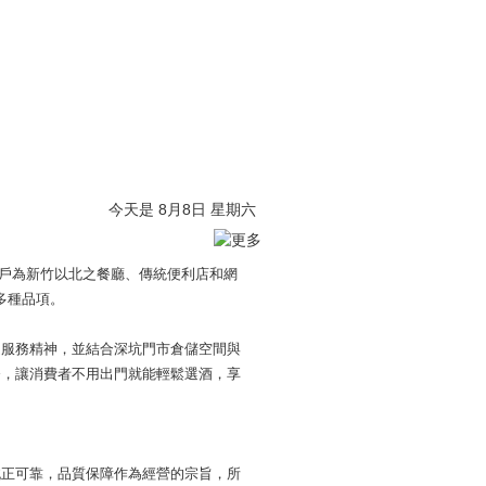
今天是 8月8日 星期六
客戶為新竹以北之餐廳、傳統便利店和網
0多種品項。
之服務精神，並結合深坑門市倉儲空間與
務，讓消費者不用出門就能輕鬆選酒，享
純正可靠，品質保障作為經營的宗旨，所