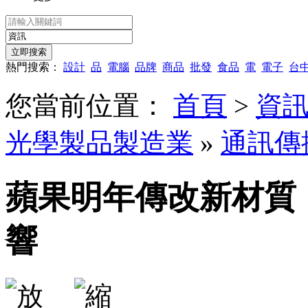
熱門搜索：
設計
品
電腦
品牌
商品
批發
食品
電
電子
台
您當前位置：
首頁
>
資
光學製品製造業
»
通訊傳
蘋果明年傳改新材質，i
響