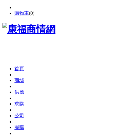
購物車
(
0
)
首頁
|
商城
|
供應
|
求購
|
公司
|
團購
|