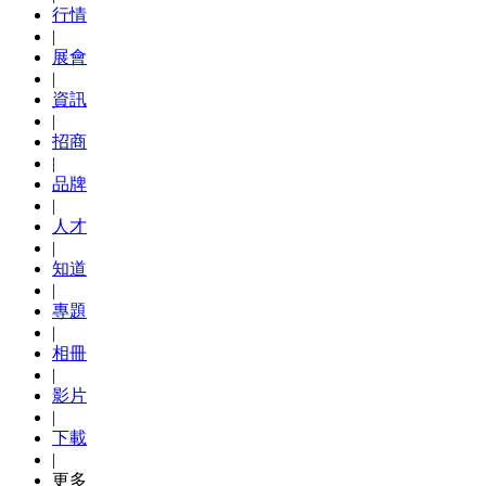
行情
|
展會
|
資訊
|
招商
|
品牌
|
人才
|
知道
|
專題
|
相冊
|
影片
|
下載
|
更多