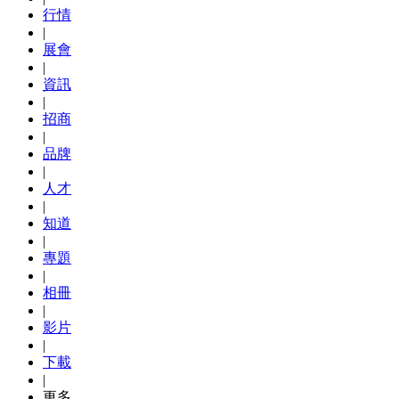
行情
|
展會
|
資訊
|
招商
|
品牌
|
人才
|
知道
|
專題
|
相冊
|
影片
|
下載
|
更多