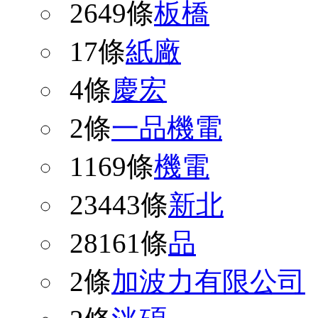
2649條
板橋
17條
紙廠
4條
慶宏
2條
一品機電
1169條
機電
23443條
新北
28161條
品
2條
加波力有限公司