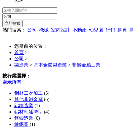
熱門搜索：
公司
機械
室內設計
不動產
幼兒園
行銷
網頁
您當前的位置：
首頁
>
公司
>
製造業
>
基本金屬製造業
>
非鐵金屬工業
按行業選擇：
顯示所有
鋼材二次加工
(5)
其他非鐵金屬
(6)
鋁鑄造業
(1)
鋁材軋延擠型
(4)
鎂鑄造業
(0)
鍊鋁業
(1)