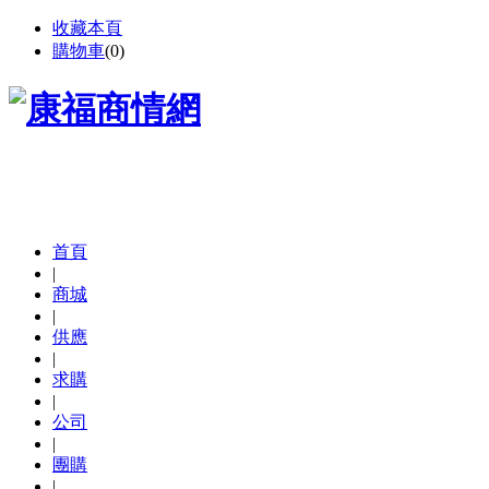
收藏本頁
購物車
(
0
)
首頁
|
商城
|
供應
|
求購
|
公司
|
團購
|