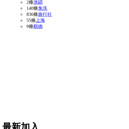
2條
洸碩
140條
免洗
836條
旅行社
55條
上海
9條
順德
最新加入