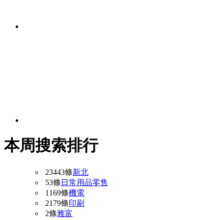
本周搜索排行
23443條
新北
53條
日常用品零售
1169條
機電
2179條
印刷
2條
雅富