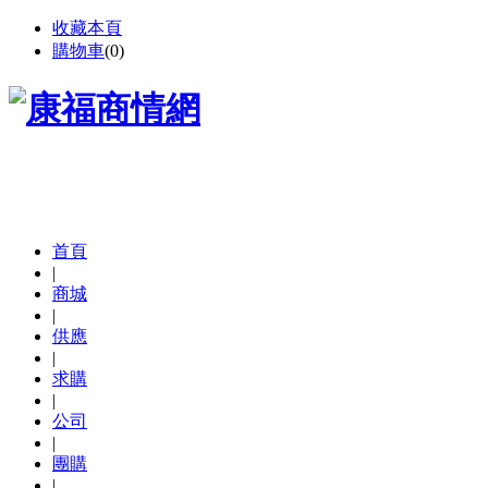
收藏本頁
購物車
(
0
)
首頁
|
商城
|
供應
|
求購
|
公司
|
團購
|