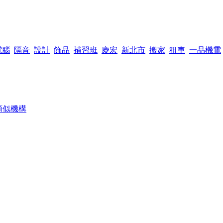
電腦
隔音
設計
飾品
補習班
慶宏
新北市
搬家
租車
一品機電
類似機構