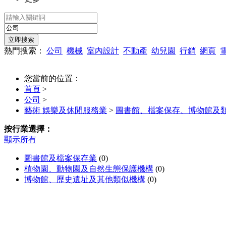
熱門搜索：
公司
機械
室內設計
不動產
幼兒園
行銷
網頁
您當前的位置：
首頁
>
公司
>
藝術 娛樂及休閒服務業
>
圖書館、檔案保存、博物館及
按行業選擇：
顯示所有
圖書館及檔案保存業
(0)
植物園、動物園及自然生態保護機構
(0)
博物館、歷史遺址及其他類似機構
(0)