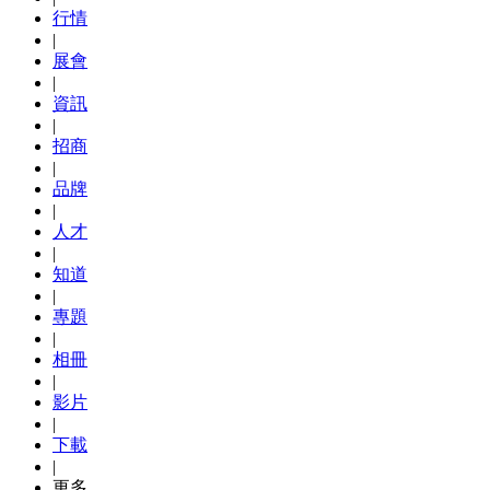
行情
|
展會
|
資訊
|
招商
|
品牌
|
人才
|
知道
|
專題
|
相冊
|
影片
|
下載
|
更多