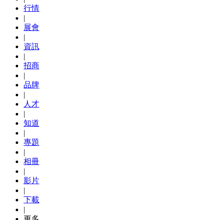
行情
|
展會
|
資訊
|
招商
|
品牌
|
人才
|
知道
|
專題
|
相冊
|
影片
|
下載
|
更多