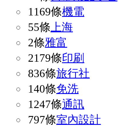
1169條
機電
55條
上海
2條
雅富
2179條
印刷
836條
旅行社
140條
免洗
1247條
通訊
797條
室內設計