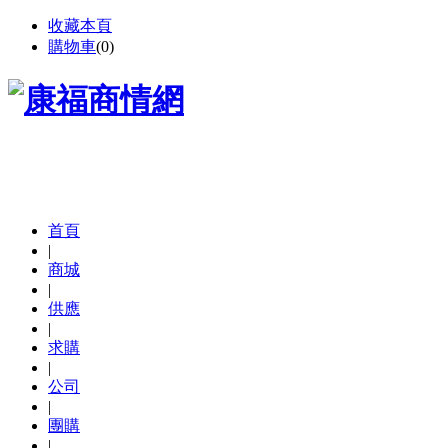
收藏本頁
購物車
(
0
)
首頁
|
商城
|
供應
|
求購
|
公司
|
團購
|