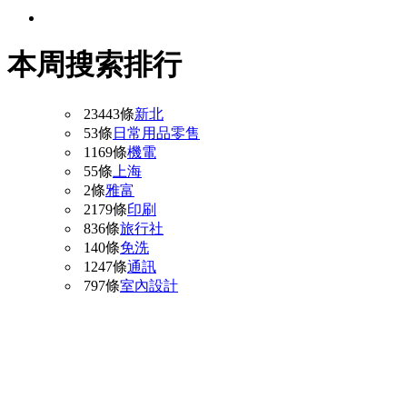
本周搜索排行
23443條
新北
53條
日常用品零售
1169條
機電
55條
上海
2條
雅富
2179條
印刷
836條
旅行社
140條
免洗
1247條
通訊
797條
室內設計