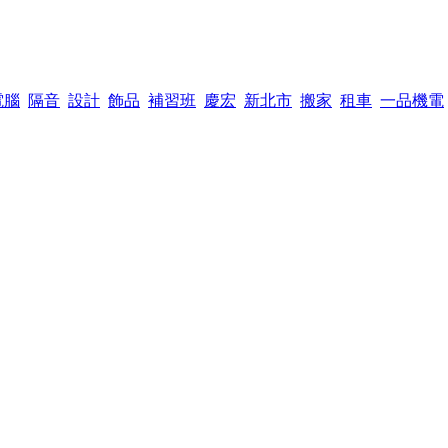
電腦
隔音
設計
飾品
補習班
慶宏
新北市
搬家
租車
一品機電