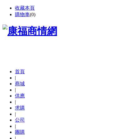
收藏本頁
購物車
(
0
)
首頁
|
商城
|
供應
|
求購
|
公司
|
團購
|