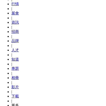
行情
|
展會
|
資訊
|
招商
|
品牌
|
人才
|
知道
|
專題
|
相冊
|
影片
|
下載
|
更多