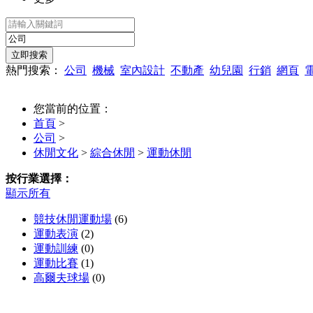
熱門搜索：
公司
機械
室內設計
不動產
幼兒園
行銷
網頁
您當前的位置：
首頁
>
公司
>
休閒文化
>
綜合休閒
>
運動休閒
按行業選擇：
顯示所有
競技休閒運動場
(6)
運動表演
(2)
運動訓練
(0)
運動比賽
(1)
高爾夫球場
(0)