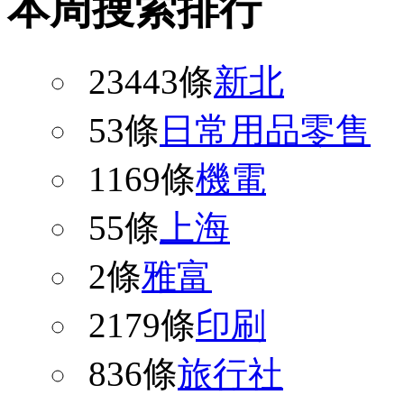
本周搜索排行
23443條
新北
53條
日常用品零售
1169條
機電
55條
上海
2條
雅富
2179條
印刷
836條
旅行社