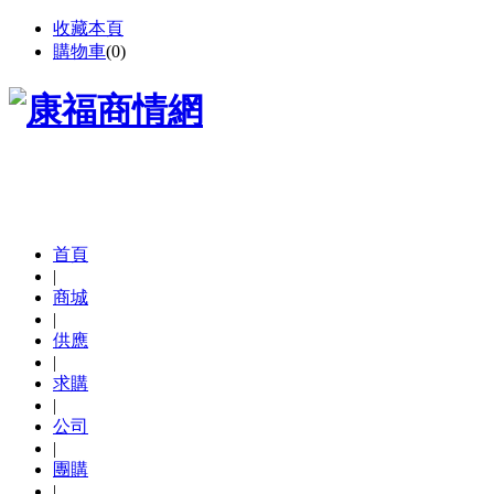
收藏本頁
購物車
(
0
)
首頁
|
商城
|
供應
|
求購
|
公司
|
團購
|