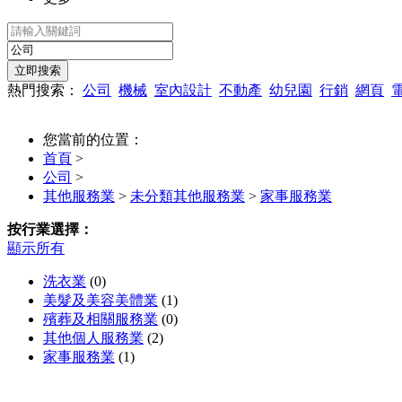
熱門搜索：
公司
機械
室內設計
不動產
幼兒園
行銷
網頁
您當前的位置：
首頁
>
公司
>
其他服務業
>
未分類其他服務業
>
家事服務業
按行業選擇：
顯示所有
洗衣業
(0)
美髮及美容美體業
(1)
殯葬及相關服務業
(0)
其他個人服務業
(2)
家事服務業
(1)