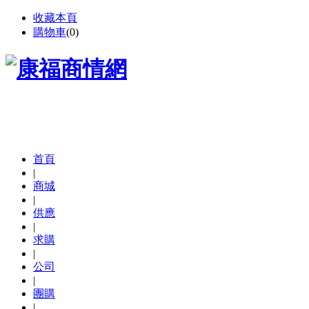
收藏本頁
購物車
(
0
)
首頁
|
商城
|
供應
|
求購
|
公司
|
團購
|