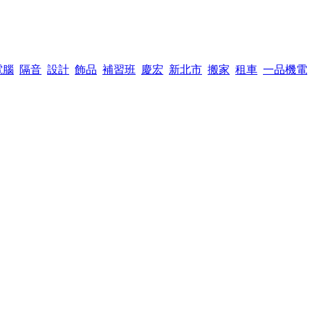
電腦
隔音
設計
飾品
補習班
慶宏
新北市
搬家
租車
一品機電