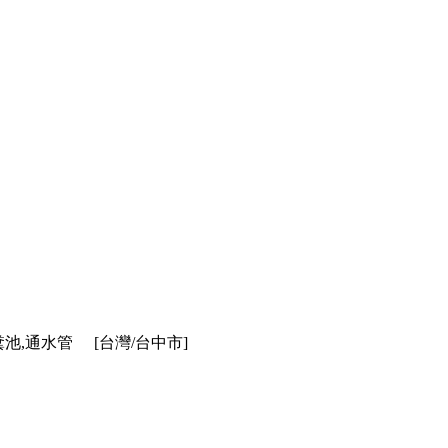
糞池,通水管
[台灣/台中市]