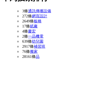
3條
通訊傳播設備
272條
網頁設計
2649條
板橋
17條
紙廠
4條
慶宏
2條
一品機電
639條
幼兒園
2917條
補習班
76條
搬家
28161條
品