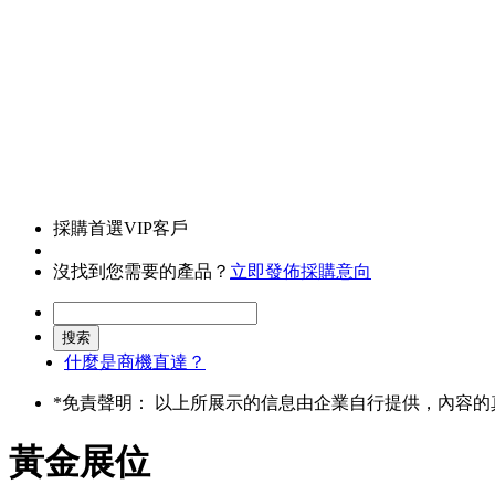
採購首選VIP客戶
沒找到您需要的產品？
立即發佈採購意向
什麼是商機直達？
*
免責聲明： 以上所展示的信息由企業自行提供，內容
黃金展位