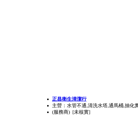
正昌衛生清潔行
主營：水管不通,清洗水塔,通馬桶,抽化
(服務商) [未核實]