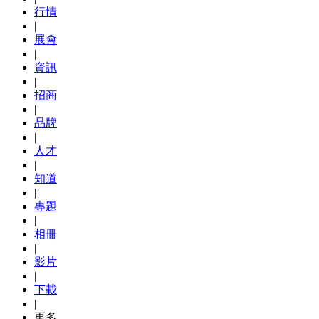
行情
|
展會
|
資訊
|
招商
|
品牌
|
人才
|
知道
|
專題
|
相冊
|
影片
|
下載
|
更多