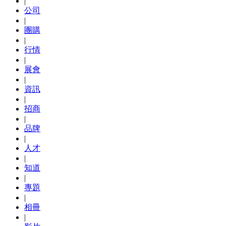
|
公司
|
團購
|
行情
|
展會
|
資訊
|
招商
|
品牌
|
人才
|
知道
|
專題
|
相冊
|