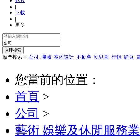
影片
|
下載
|
更多
熱門搜索：
公司
機械
室內設計
不動產
幼兒園
行銷
網頁
您當前的位置：
首頁
>
公司
>
藝術 娛樂及休閒服務業