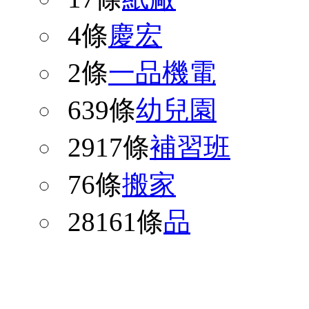
4條
慶宏
2條
一品機電
639條
幼兒園
2917條
補習班
76條
搬家
28161條
品