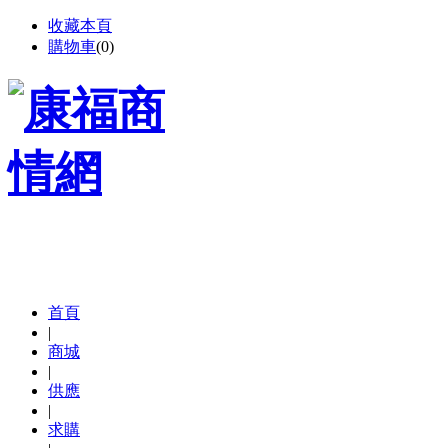
收藏本頁
購物車
(
0
)
首頁
|
商城
|
供應
|
求購