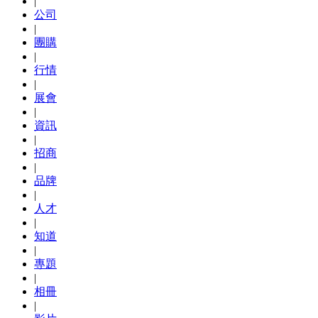
|
公司
|
團購
|
行情
|
展會
|
資訊
|
招商
|
品牌
|
人才
|
知道
|
專題
|
相冊
|