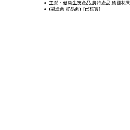
主營：健康生技產品,農特產品,德國花
(製造商,貿易商) [已核實]