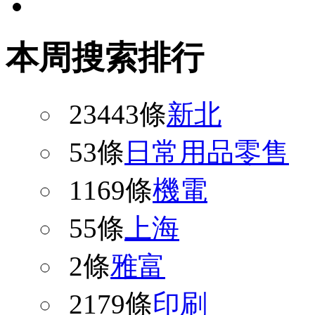
本周搜索排行
23443條
新北
53條
日常用品零售
1169條
機電
55條
上海
2條
雅富
2179條
印刷