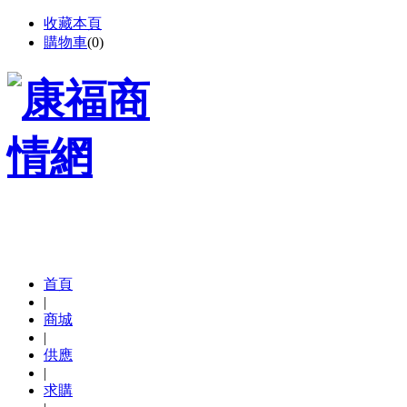
收藏本頁
購物車
(
0
)
首頁
|
商城
|
供應
|
求購