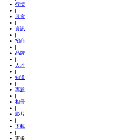
行情
|
展會
|
資訊
|
招商
|
品牌
|
人才
|
知道
|
專題
|
相冊
|
影片
|
下載
|
更多