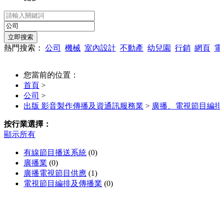
熱門搜索：
公司
機械
室內設計
不動產
幼兒園
行銷
網頁
您當前的位置：
首頁
>
公司
>
出版 影音製作傳播及資通訊服務業
>
廣播、電視節目編
按行業選擇：
顯示所有
有線節目播送系統
(0)
廣播業
(0)
廣播電視節目供應
(1)
電視節目編排及傳播業
(0)