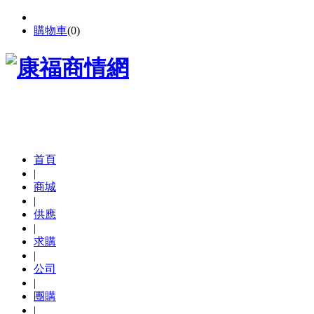
購物車
(
0
)
首頁
|
商城
|
供應
|
求購
|
公司
|
團購
|