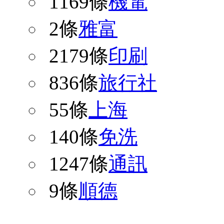
1169條
機電
2條
雅富
2179條
印刷
836條
旅行社
55條
上海
140條
免洗
1247條
通訊
9條
順德