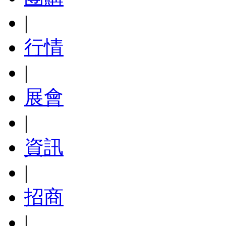
|
行情
|
展會
|
資訊
|
招商
|