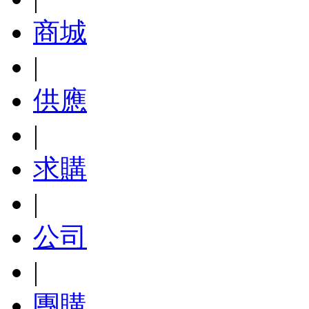
商城
|
供應
|
求購
|
公司
|
團購