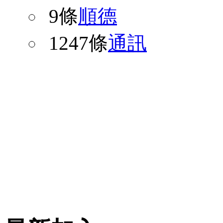
9條
順德
1247條
通訊