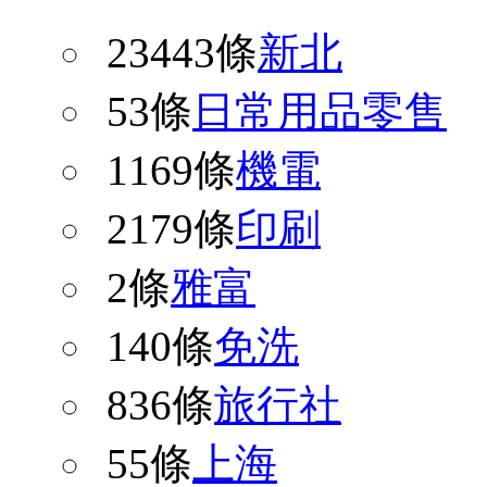
23443條
新北
53條
日常用品零售
1169條
機電
2179條
印刷
2條
雅富
140條
免洗
836條
旅行社
55條
上海