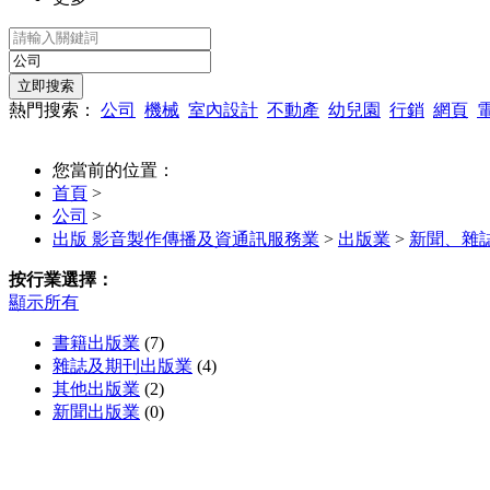
熱門搜索：
公司
機械
室內設計
不動產
幼兒園
行銷
網頁
您當前的位置：
首頁
>
公司
>
出版 影音製作傳播及資通訊服務業
>
出版業
>
新聞、雜
按行業選擇：
顯示所有
書籍出版業
(7)
雜誌及期刊出版業
(4)
其他出版業
(2)
新聞出版業
(0)