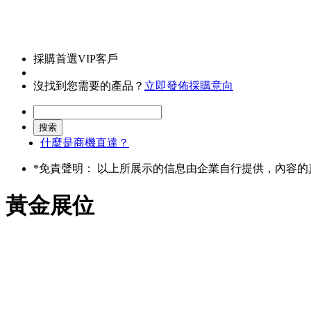
採購首選VIP客戶
沒找到您需要的產品？
立即發佈採購意向
什麼是商機直達？
*
免責聲明： 以上所展示的信息由企業自行提供，內容
黃金展位