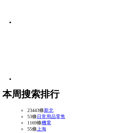
本周搜索排行
23443條
新北
53條
日常用品零售
1169條
機電
55條
上海