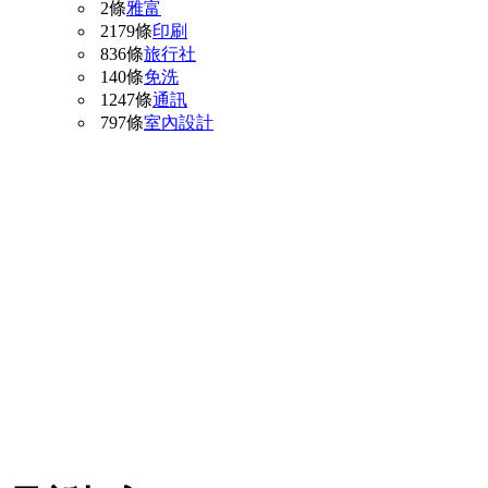
2條
雅富
2179條
印刷
836條
旅行社
140條
免洗
1247條
通訊
797條
室內設計