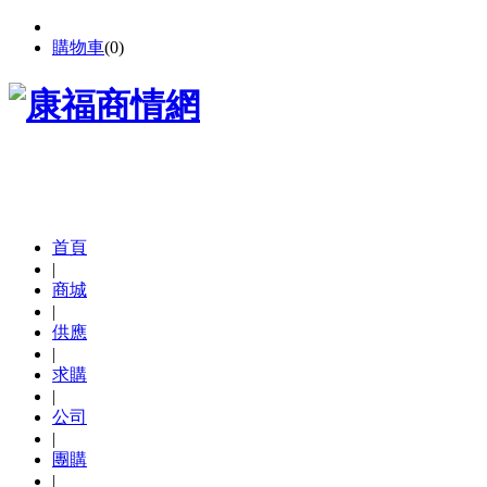
購物車
(
0
)
首頁
|
商城
|
供應
|
求購
|
公司
|
團購
|