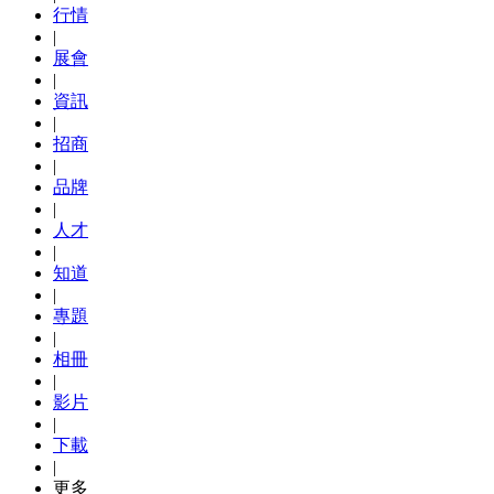
行情
|
展會
|
資訊
|
招商
|
品牌
|
人才
|
知道
|
專題
|
相冊
|
影片
|
下載
|
更多