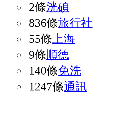
2條
洸碩
836條
旅行社
55條
上海
9條
順德
140條
免洗
1247條
通訊