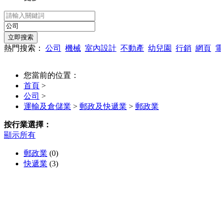
熱門搜索：
公司
機械
室內設計
不動產
幼兒園
行銷
網頁
您當前的位置：
首頁
>
公司
>
運輸及倉儲業
>
郵政及快遞業
>
郵政業
按行業選擇：
顯示所有
郵政業
(0)
快遞業
(3)