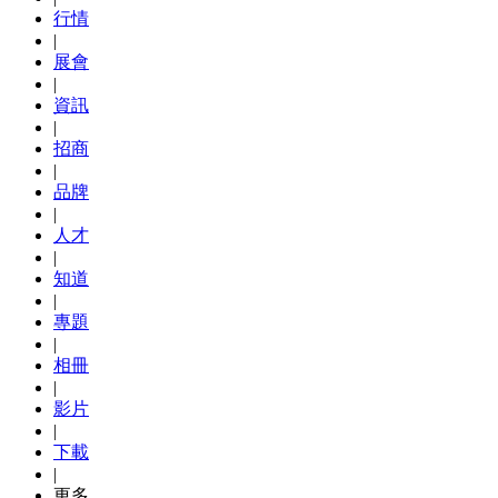
行情
|
展會
|
資訊
|
招商
|
品牌
|
人才
|
知道
|
專題
|
相冊
|
影片
|
下載
|
更多