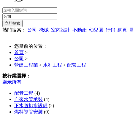
熱門搜索：
公司
機械
室內設計
不動產
幼兒園
行銷
網頁
您當前的位置：
首頁
>
公司
>
營建工程業
>
水利工程
>
配管工程
按行業選擇：
顯示所有
配管工程
(4)
自來水管承裝
(4)
下水道排水設備
(2)
燃料導管安裝
(0)