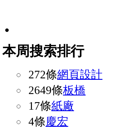
本周搜索排行
272條
網頁設計
2649條
板橋
17條
紙廠
4條
慶宏