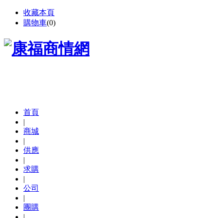
收藏本頁
購物車
(
0
)
首頁
|
商城
|
供應
|
求購
|
公司
|
團購
|