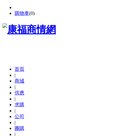
購物車
(
0
)
首頁
|
商城
|
供應
|
求購
|
公司
|
團購
|