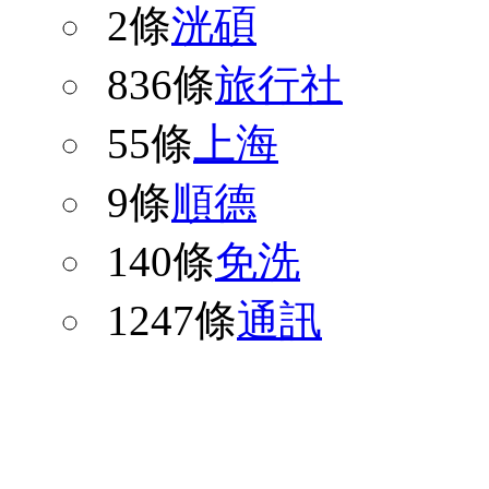
2條
洸碩
836條
旅行社
55條
上海
9條
順德
140條
免洗
1247條
通訊