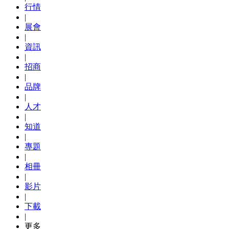
行情
|
展會
|
資訊
|
招商
|
品牌
|
人才
|
知道
|
專題
|
相冊
|
影片
|
下載
|
更多